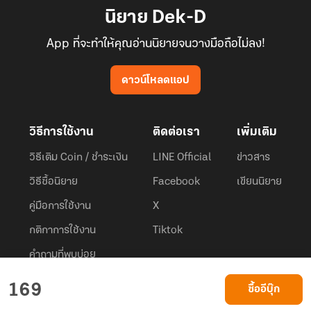
นิยาย Dek-D
App ที่จะทำให้คุณอ่านนิยายจนวางมือถือไม่ลง!
ดาวน์โหลดแอป
วิธีการใช้งาน
ติดต่อเรา
เพิ่มเติม
วิธีเติม Coin / ชำระเงิน
LINE Official
ข่าวสาร
วิธีซื้อนิยาย
Facebook
เขียนนิยาย
คู่มือการใช้งาน
X
กติกาการใช้งาน
Tiktok
คำถามที่พบบ่อย
Dek-D.com ใช้คุกกี้เพื่อพัฒนาประสบการณ์ของ ผู้ใช้ให้ดียิ่งขึ้น
169
ซื้ออีบุ๊ก
ยอมรับ
เรียนรู้เพิ่มเติมที่นี่
© 2026
Dek-D Interactive Co.,Ltd.
All rights reserved. |
Privacy Policy