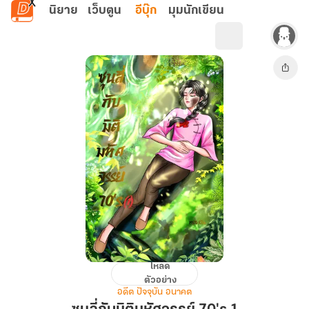
ข้ามไปยังเนื้อหาหลัก
นิยาย
เว็บตูน
อีบุ๊ก
มุมนักเขียน
โหลด
ซุน
ตัวอย่าง
ลี่
อดีต ปัจจุบัน อนาคต
กับ