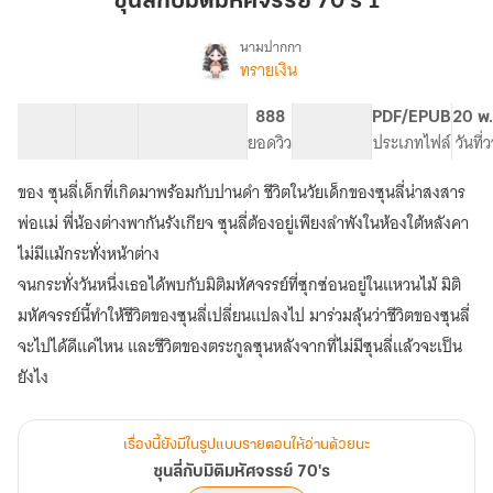
ซุนลี่กับมิติมหัศจรรย์ 70's 1
มิติ
มหัศจรรย์
นามปากกา
ทรายเงิน
เรื่อง
70's
ซุน
1
ลี่
40 ตอน
66.14K
388
888
PG ทั่วไป
PDF/EPUB
20 พ.
กับ
สารบัญ
จำนวนคำ
จำนวนหน้า (A5)
ยอดวิว
ระดับเนื้อหา
ประเภทไฟล์
วันที่
มิติ
มหัศจรรย์
ของ ซุนลี่เด็กที่เกิดมาพร้อมกับปานดำ ชีวิตในวัยเด็กของซุนลี่น่าสงสาร
70's
พ่อแม่ พี่น้องต่างพากันรังเกียจ ซุนลี่ต้องอยู่เพียงลำพังในห้องใต้หลังคา
ไม่มีแม้กระทั่งหน้าต่าง
จนกระทั่งวันหนึ่งเธอได้พบกับมิติมหัศจรรย์ที่ซุกซ่อนอยู่ในแหวนไม้ มิติ
มหัศจรรย์นี้ทำให้ชีวิตของซุนลี่เปลี่ยนแปลงไป มาร่วมลุ้นว่าชีวิตของซุนลี่
จะไปได้ดีแค่ไหน และชีวิตของตระกูลซุนหลังจากที่ไม่มีซุนลี่แล้วจะเป็น
เรื่องนี้ยังมีในรูปแบบรายตอนให้อ่านด้วยนะ
ซุนลี่กับมิติมหัศจรรย์ 70's