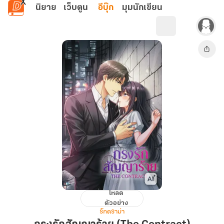
ข้ามไปยังเนื้อหาหลัก
นิยาย
เว็บตูน
อีบุ๊ก
มุมนักเขียน
โหลด
กรง
ตัวอย่าง
รัก
รักดราม่า
สัญญา