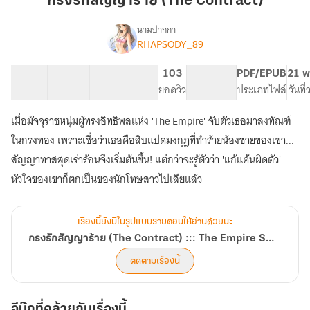
กรงรักสัญญาร้าย (The Contract)
ร้าย
(The
นามปากกา
RHAPSODY_89
เรื่อง
Contract)
กรง
รัก
34 ตอน
101.28K
677
103
PG ทั่วไป
PDF/EPUB
21 พ
สัญญา
สารบัญ
จำนวนคำ
จำนวนหน้า (A5)
ยอดวิว
ระดับเนื้อหา
ประเภทไฟล์
วันที
ร้าย
(The
เมื่อมัจจุราชหนุ่มผู้ทรงอิทธิพลแห่ง 'The Empire' จับตัวเธอมาลงทัณฑ์
Contract)
:::
ในกรงทอง เพราะเชื่อว่าเธอคือสิบแปดมงกุฎที่ทำร้ายน้องชายของเขา...
The
สัญญาทาสสุดเร่าร้อนจึงเริ่มต้นขึ้น! แต่กว่าจะรู้ตัวว่า 'แก้แค้นผิดตัว'
Empire
หัวใจของเขาก็ตกเป็นของนักโทษสาวไปเสียแล้ว
Series
เรื่องนี้ยังมีในรูปแบบรายตอนให้อ่านด้วยนะ
กรงรักสัญญาร้าย (The Contract) ::: The Empire Series
ติดตามเรื่องนี้
อีบุ๊กที่คล้ายกับเรื่องนี้