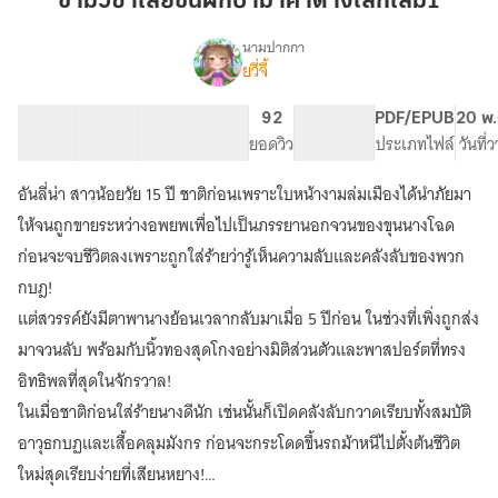
ข้ามีวีซ่าเลยขนผักป่ามาค้าต่างโลกเล่ม1
เลย
ขน
นามปากกา
ยวี่จี้
เรื่อง
ผัก
ข้า
ป่า
มี
52 ตอน
82.84K
526
92
PG ทั่วไป
PDF/EPUB
20 พ.
มา
วีซ่า
สารบัญ
จำนวนคำ
จำนวนหน้า (A5)
ยอดวิว
ระดับเนื้อหา
ประเภทไฟล์
วันที่
ค้า
เลย
ขน
ต่าง
อันลี่น่า สาวน้อยวัย 15 ปี ชาติก่อนเพราะใบหน้างามล่มเมืองได้นำภัยมา
ผัก
โลก
ป่า
ให้จนถูกขายระหว่างอพยพเพื่อไปเป็นภรรยานอกจวนของขุนนางโฉด
เล่ม1
มา
ก่อนจะจบชีวิตลงเพราะถูกใส่ร้ายว่ารู้เห็นความลับและคลังลับของพวก
ค้า
กบฎ!
ต่าง
โลก
แต่สวรรค์ยังมีตาพานางย้อนเวลากลับมาเมื่อ 5 ปีก่อน ในช่วงที่เพิ่งถูกส่ง
มาจวนลับ พร้อมกับนิ้วทองสุดโกงอย่างมิติส่วนตัวและพาสปอร์ตที่ทรง
อิทธิพลที่สุดในจักรวาล!
ในเมื่อชาติก่อนใส่ร้ายนางดีนัก เช่นนั้นก็เปิดคลังลับกวาดเรียบทั้งสมบัติ
อาวุธกบฏและเสื้อคลุมมังกร ก่อนจะกระโดดขึ้นรถม้าหนีไปตั้งต้นชีวิต
ใหม่สุดเรียบง่ายที่เสียนหยาง!