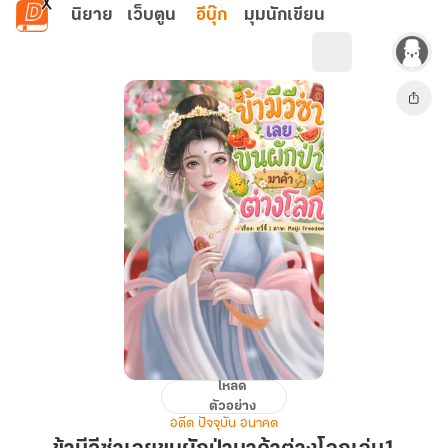
ข้ามไปยังเนื้อหาหลัก
นิยาย
เว็บตูน
อีบุ๊ก
มุมนักเขียน
โหลด
ข้า
ตัวอย่าง
มี
อดีต ปัจจุบัน อนาคต
วีซ่า