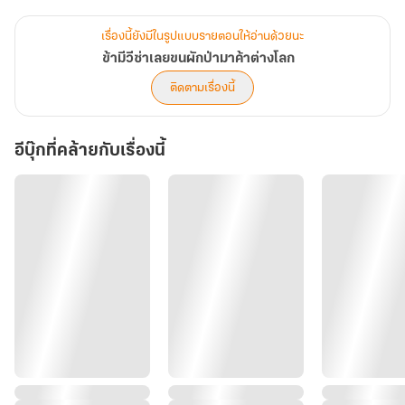
อนิจจาความเรียบง่ายย่อมมาพร้อมกับความยากไร้ ด้วยสถานะผู้อพยพที่
ไม่ต่างอะไรกับคนเถื่อนของนางทำให้ต้องระแวดระวังว่าจะถูกจับไปเป็น
เรื่องนี้ยังมีในรูปแบบรายตอนให้อ่านด้วยนะ
ทาสหลวงหรือเปล่า เพื่อสลัดสถานะนี้ให้เร็วที่สุด ปฏิบัติการเทรดข้ามยุค
ข้ามีวีซ่าเลยขนผักป่ามาค้าต่างโลก
จึงเริ่มต้นขึ้น!
ติดตามเรื่องนี้
เมื่อโลกยุคใหม่ต้องการของหายากนางเลยหอบเสื้อคลุมมังกรและคลัง
แสงกบฏไปให้กองถ่ายซีรีส์ย้อนยุคเช่า จนศาสตราจารย์ด้านวรรณคดีถึง
อีบุ๊กที่คล้ายกับเรื่องนี้
กับอ้าปากค้าง เพราะพร็อพดันสมจริงยิ่งกว่าของในพิพิธภัณฑ์
เมื่อโลกต้าถังต้องการของหายาก นางเลยขนเข็มเย็บผ้าจากร้านทุกอย่าง
2 หยวนมาขายแลกเงินตำลึงเพื่อทำเป็นทุนรอน ซื้อวัว ซื้อที่ดินและใน
ที่สุดก็กลายเป็นหัวหน้าครัวเรือนหญิง
“ชีวิตใหม่นี้ไม่มีอีกแล้วนกน้อยในกรงทอง มีแต่แม่ค้าสุดสตรองที่นั่งนับ