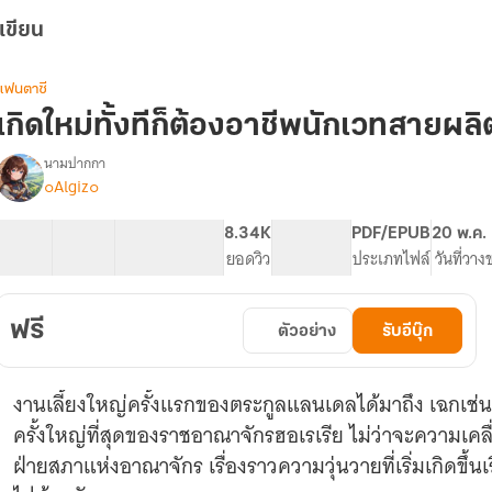
เขียน
แฟนตาซี
เกิดใหม่ทั้งทีก็ต้องอาชีพนักเวทสายผลิต
นามปากกา
๐Algiz๐
รื่อง
เกิด
ใหม่
26 ตอน
83.33K
372
8.34K
PG ทั่วไป
PDF/EPUB
20 พ.ค.
ทั้งที
สารบัญ
จำนวนคำ
จำนวนหน้า (A5)
ยอดวิว
ระดับเนื้อหา
ประเภทไฟล์
วันที่วาง
ก็
ต้อง
อาชีพ
ฟรี
ตัวอย่าง
รับอีบุ๊ก
นัก
เวท
สาย
งานเลี้ยงใหญ่ครั้งแรกของตระกูลแลนเดลได้มาถึง เฉกเช่
ผลิต
สิ!
ครั้งใหญ่ที่สุดของราชอาณาจักรฮอเรเรีย ไม่ว่าจะความเค
ฝ่ายสภาแห่งอาณาจักร เรื่องราวความวุ่นวายที่เริ่มเกิดขึ้