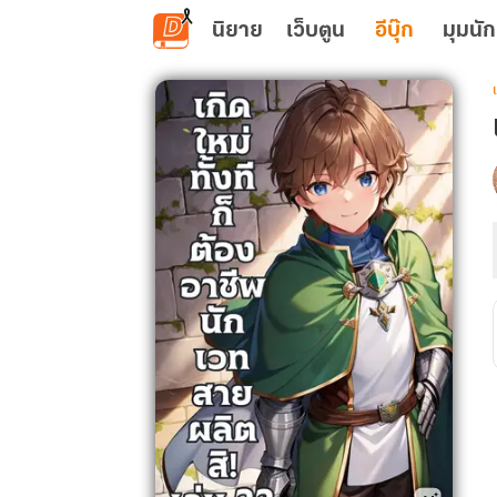
ข้ามไปยังเนื้อหาหลัก
นิยาย
เว็บตูน
อีบุ๊ก
มุมนัก
เ