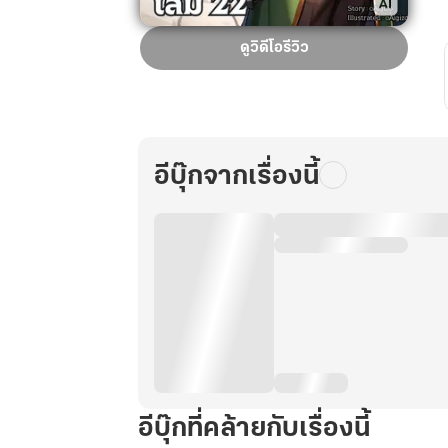
เกิด
ดูวิดีโอรีวิว
ใหม่
ทั้งที
ก็
ต้อง
อาชีพ
อีบุ๊กจากเรื่องนี้
นัก
เวท
สาย
ผลิต
สิ!
เล่ม
22
อีบุ๊กที่คล้ายกับเรื่องนี้