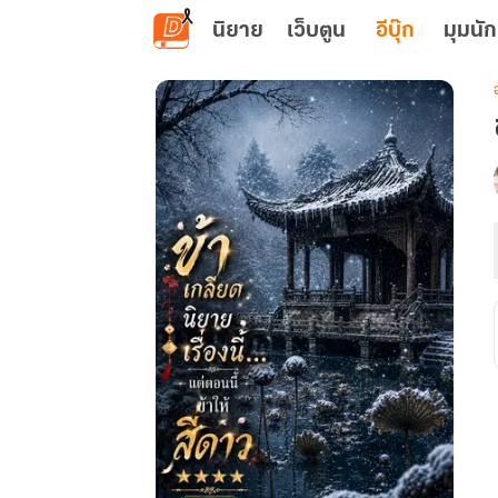
ข้ามไปยังเนื้อหาหลัก
นิยาย
เว็บตูน
อีบุ๊ก
มุมนัก
เ
น
ส