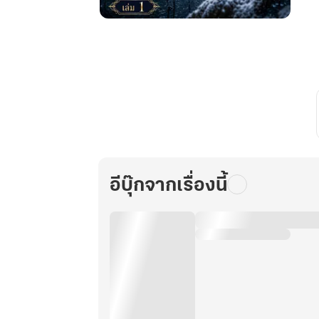
ข้า
เกลียด
นิยาย
เรื่อง
นี้…
แต่
ตอน
นี้
ข้า
ให้
อีบุ๊กจากเรื่องนี้
สี่
ดาว