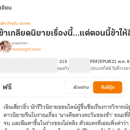
เขียน
อดีต ปัจจุบัน อนาคต
ข้าเกลียดนิยายเรื่องนี้…แต่ตอนนี้ข้าให้
นามปากกา
moonlight-mini
รื่อง
ข้า
เกลียด
7 ตอน
11.56K
108
215
PG ทั่วไป
PDF/EPUB
21 พ.ค. 
นิยาย
สารบัญ
จำนวนคำ
จำนวนหน้า (A5)
ยอดวิว
ระดับเนื้อหา
ประเภทไฟล์
วันที่วางข
เรื่อง
นี้…
แต่
ฟรี
ตัวอย่าง
รับอีบุ๊ก
ตอน
ี้
ข้า
เฉินเสี่ยวอิ๋ว นักรีวิวนิยายออนไลน์ผู้ขึ้นชื่อเรื่องการวิจาร
ให้
ี่
ดาวนิยายจีนโบราณเรื่อง 'นางคือดวงตะวันของข้า' ขณะที่ลื
ดาว
จบ และลืมตาขึ้นในร่างของโม่หลิง ตัวละครที่เธอเพิ่งด่าว่า