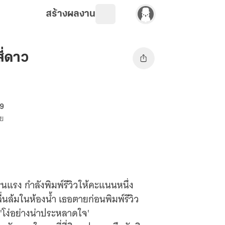
สร้างผลงาน
สี่ดาว
69
าย
ณ์รุนแรง กำลังพิมพ์รีวิวให้คะแนนหนึ่ง
่นล้มในห้องน้ำ เธอตายก่อนพิมพ์รีวิว
 'โง่อย่างน่าประหลาดใจ'