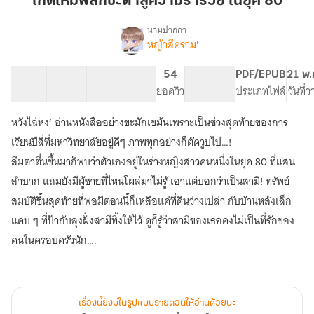
เกิดใหม่พลิกชะตาสู่ความร่ำรวย ในยุค 80
ชะตา
สู่
นามปากกา
หญ้าสีคราม'
เรื่อง
ความ
เกิด
ร่ำรวย
ใหม่
12 ตอน
10.35K
61
54
PG ทั่วไป
PDF/EPUB
21 พ.
ใน
พลิก
สารบัญ
จำนวนคำ
จำนวนหน้า (A5)
ยอดวิว
ระดับเนื้อหา
ประเภทไฟล์
วันที่
ยุค
ชะตา
สู่
80
หวังไฉ่หง’ อ่านหนังสืออย่างขะมักเขม้นเพราะเป็นช่วงสุดท้ายของการ
ความ
ร่ำรวย
เรียนปีสี่ที่มหาวิทยาลัยอยู่ดีๆ ภาพทุกอย่างก็ตัดวูบไป…!
ใน
ลืมตาตื่นขึ้นมาก็พบว่าตัวเองอยู่ในร่างหญิงสาวคนหนึ่งในยุค 80 ที่แสน
ยุค80
ลำบาก แถมยังมีผู้ชายที่ไหนโผล่มาไม่รู้ เอาแต่บอกว่าเป็นสามี! ทรัพย์
สมบัติชิ้นสุดท้ายที่พอมีตอนนี้ก็เหลือแค่ที่ดินว่างเปล่า กับบ้านหลังเล็ก
แคบ ๆ ที่ป้ากับลุงฝั่งสามีทิ้งให้ไว้ ดูก็รู้ว่าสามีของเธอคงไม่เป็นที่รักของ
คนในครอบครัวนัก….
เรื่องนี้ยังมีในรูปแบบรายตอนให้อ่านด้วยนะ