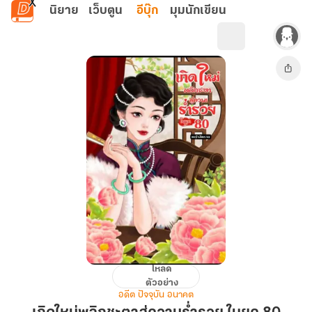
ข้ามไปยังเนื้อหาหลัก
นิยาย
เว็บตูน
อีบุ๊ก
มุมนักเขียน
โหลด
เกิด
ตัวอย่าง
ใหม่
อดีต ปัจจุบัน อนาคต
พลิก