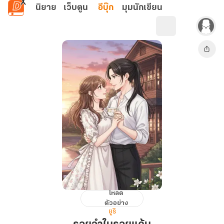
ข้ามไปยังเนื้อหาหลัก
นิยาย
เว็บตูน
อีบุ๊ก
มุมนักเขียน
โหลด
รอย
ตัวอย่าง
จำ
ยูริ
ใน