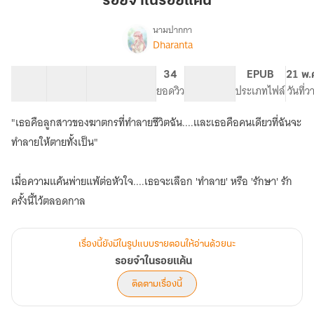
รอยจำในรอยแค้น
รอย
แค้น
นามปากกา
Dharanta
เรื่อง
รอย
จำ
27 ตอน
16.39K
32
34
PG ทั่วไป
EPUB
21 พ.
ใน
สารบัญ
จำนวนคำ
จำนวนหน้า (A5)
ยอดวิว
ระดับเนื้อหา
ประเภทไฟล์
วันที่
รอย
แค้น
"เธอคือลูกสาวของฆาตกรที่ทำลายชีวิตฉัน....และเธอคือคนเดียวที่ฉันจะ
ทำลายให้ตายทั้งเป็น"
เมื่อความแค้นพ่ายแพ้ต่อหัวใจ....เธอจะเลือก 'ทำลาย' หรือ 'รักษา' รัก
ครั้งนี้ไว้ตลอดกาล
เรื่องนี้ยังมีในรูปแบบรายตอนให้อ่านด้วยนะ
รอยจำในรอยแค้น
ติดตามเรื่องนี้