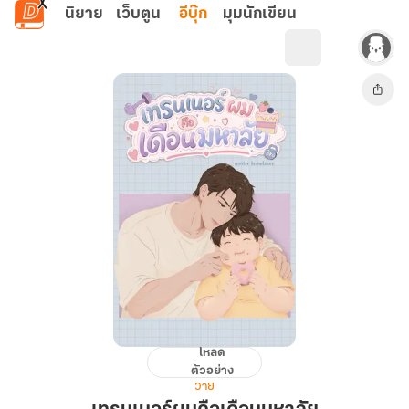
ข้ามไปยังเนื้อหาหลัก
นิยาย
เว็บตูน
อีบุ๊ก
มุมนักเขียน
โหลด
เทรนเนอร์
ตัวอย่าง
ผม
วาย
คือ