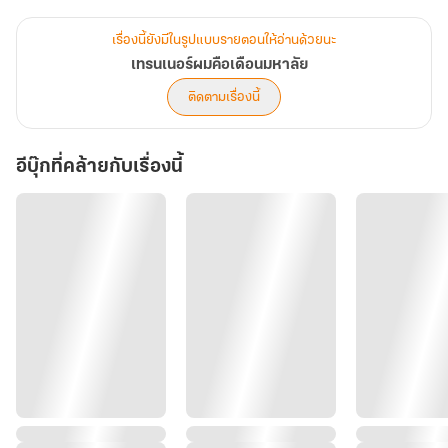
ความผูกพันสุดละมุน ท่ามกลางกลิ่นอายความพยายาม
และดัมเบลหนักๆ... มาร่วมเอาใจช่วยลูกศิษย์ตัวน้อย
เรื่องนี้ยังมีในรูปแบบรายตอนให้อ่านด้วยนะ
กับการไดเอต และโดนตกไปกับความคลั่งรัก
เทรนเนอร์ผมคือเดือนมหาลัย
ของเทรนเนอร์สุดหล่อ พร้อมกันในเล่มนี้เลยค่ะ!
ติดตามเรื่องนี้
อีบุ๊กที่คล้ายกับเรื่องนี้