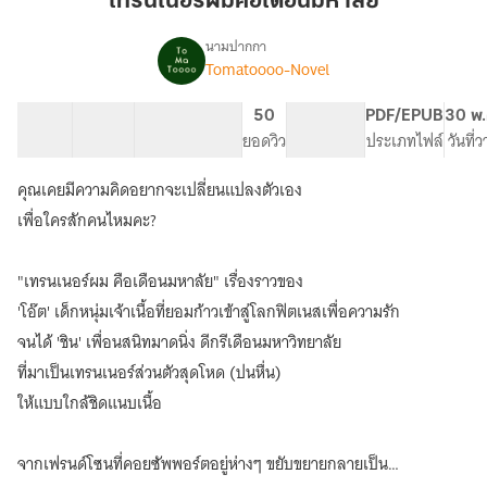
เทรนเนอร์ผมคือเดือนมหาลัย
เดือน
มหา
นามปากกา
Tomatoooo-Novel
เรื่อง
ลัย
เทรนเนอร์
ผม
12 ตอน
24.65K
228
50
PG ทั่วไป
PDF/EPUB
30 พ.
คือ
สารบัญ
จำนวนคำ
จำนวนหน้า (A5)
ยอดวิว
ระดับเนื้อหา
ประเภทไฟล์
วันที่
เดือน
มหา
คุณเคยมีความคิดอยากจะเปลี่ยนแปลงตัวเอง
ลัย
เพื่อใครสักคนไหมคะ?
"เทรนเนอร์ผม คือเดือนมหาลัย" เรื่องราวของ
'โอ๊ต' เด็กหนุ่มเจ้าเนื้อที่ยอมก้าวเข้าสู่โลกฟิตเนสเพื่อความรัก
จนได้ 'ชิน' เพื่อนสนิทมาดนิ่ง ดีกรีเดือนมหาวิทยาลัย
ที่มาเป็นเทรนเนอร์ส่วนตัวสุดโหด (ปนหื่น)
ให้แบบใกล้ชิดแนบเนื้อ
จากเฟรนด์โซนที่คอยซัพพอร์ตอยู่ห่างๆ ขยับขยายกลายเป็น