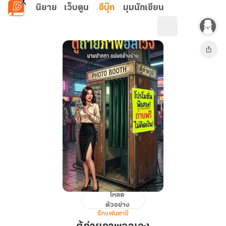
ข้ามไปยังเนื้อหาหลัก
นิยาย
เว็บตูน
อีบุ๊ก
มุมนักเขียน
โหลด
ตู้
ตัวอย่าง
ถ่าย
รักแฟนตาซี
ภาพ