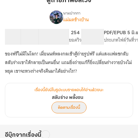
ตู้ถ่ายภาพอลเวง
อลเวง
นามปากกา
แม่มดข้างบ้าน
เรื่อง
สลับ
ร่าง
10 ตอน
9.23K
43
254
PG ทั่วไป
PDF/EPUB
5 มิ.
พลั้ง
สารบัญ
จำนวนคำ
จำนวนหน้า (A5)
ยอดวิว
ระดับเนื้อหา
ประเภทไฟล์
วันที่
ชน
ของฟรีไม่มีในโลก! เมื่อนนท์หลงกลเข้าตู้ถ่ายรูปฟรี แต่แสงแฟลชกลับ
สลับร่างเขาให้กลายเป็นคนอื่น! แถมยิ่งถ่ายแก้ก็ยิ่งเปลี่ยนร่างวายป่วงไม่
หยุด เขาจะทวงร่างจริงคืนมาได้อย่างไร!?
เรื่องนี้ยังมีในรูปแบบรายตอนให้อ่านด้วยนะ
สลับร่าง พลั้งชน
ติดตามเรื่องนี้
อีบุ๊กจากเรื่องนี้