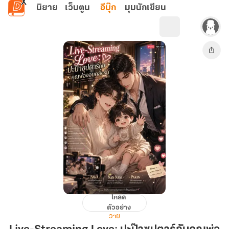
ข้ามไปยังเนื้อหาหลัก
นิยาย
เว็บตูน
อีบุ๊ก
มุมนักเขียน
โหลด
Live-
ตัวอย่าง
Streaming
วาย
Love: