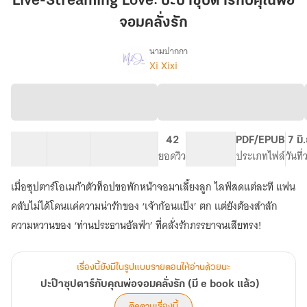
Live-Streaming Love: ปะป๊าซุปตาร์กับคุณพ่อ
ปะ
จอมคลั่งรัก
ป๊า
ซุป
นามปากกา
ตาร์
Xi Xixi
เรื่อง
ปะ
กับ
ป๊า
คุณ
ซุป
พ่อ
ตาร์
จอม
กับ
34 ตอน
125.55K
คลั่ง
1.23K
42
PG ทั่วไป
PDF/EPUB
7 มิ
คุณ
สารบัญ
จำนวนคำ
จำนวนหน้า (A5)
ยอดวิว
ระดับเนื้อหา
ประเภทไฟล์
วันที
พ่อ
รัก
จอม
เมื่อซุปตาร์โอเมก้าตัวท็อปขอพักหน้าจอมาเลี้ยงลูก ไลฟ์สดแต่ละที แฟน
คลั่ง
รัก
คลับไม่ได้โดนแค่ความน่ารักของ ‘เจ้าก้อนแป้ง’ ตก แต่ยังต้องสำลัก
(มี
e
book
แล้ว)
เรื่องนี้ยังมีในรูปแบบรายตอนให้อ่านด้วยนะ
ปะป๊าซุปตาร์กับคุณพ่อจอมคลั่งรัก (มี e book แล้ว)
ติดตามเรื่องนี้