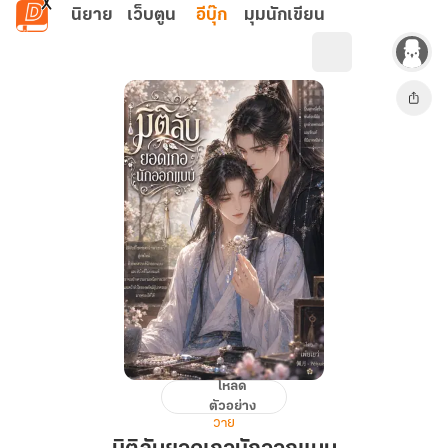
ข้ามไปยังเนื้อหาหลัก
นิยาย
เว็บตูน
อีบุ๊ก
มุมนักเขียน
โหลด
มิติ
ตัวอย่าง
ลับ
วาย
ยอด