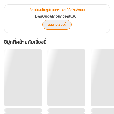
ง่ายดาย เมื่อคุณชายรองตระกูลจินที่เพิ่งกลับคืนสู่อ้อมอกครอบครัว มี
บิดาและสองพี่ชายจอมหวงคอยกางปีกปกป้องอยู่ทุกฝีก้าว!
เรื่องนี้ยังมีในรูปแบบรายตอนให้อ่านด้วยนะ
มิติลับยอดเกอนักออกแบบ
ตำนานรักที่แสนจะนุ่มนวล อบอุ่น และการฝ่าด่านทดสอบหัวใจ เพื่อ
ติดตามเรื่องนี้
เปลี่ยนพยัคฆ์ร้ายให้กลายเป็นบุรุษผู้คลั่งรักอย่างสมบูรณ์แบบได้เริ่มต้น
ขึ้นแล้ว...
อีบุ๊กที่คล้ายกับเรื่องนี้