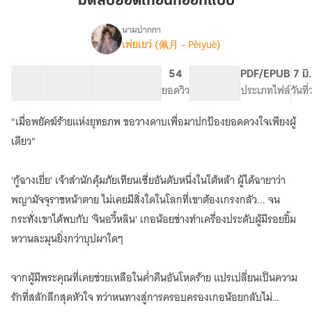
มิติลับยอดเกอนักออกแบบ
เก
อ
นามปากกา
เพ่ยเยว่ (佩月 - Pèiyuè)
เรื่อง
นัก
มิติ
ออกแบบ
ลับ
40 ตอน
139.95K
335
54
PG ทั่วไป
PDF/EPUB
7 มิ
ยอด
สารบัญ
จำนวนคำ
จำนวนหน้า (A5)
ยอดวิว
ระดับเนื้อหา
ประเภทไฟล์
วันที
เก
อ
"เมื่อพยัคฆ์ร้ายแห่งยุทธภพ ขอวางดาบเพื่อมาปกป้องยอดดวงใจเพียงผู้
นัก
ออกแบบ
เดียว"
'กู้ฉางเยี่ย' เจ้าสำนักคุ้มภัยเทียนเซี่ยอันดับหนึ่งในใต้หล้า ผู้ได้ฉายาว่า
พญามัจจุราชหน้าตาย ไม่เคยมีสิ่งใดในโลกที่เขาต้องเกรงกลัว... จน
กระทั่งเขาได้พบกับ 'จินอวี้หลิน' เกอน้อยช่างทำเครื่องประดับผู้มีรอยยิ้ม
หวานละมุนยิ่งกว่าบุปผาใดๆ
จากผู้มีพระคุณที่เคยช่วยเหลือในค่ำคืนอันโหดร้าย แปรเปลี่ยนเป็นความ
รักที่สลักลึกสุดหัวใจ ทว่าหนทางสู่การครอบครองเกอน้อยกลับไม่