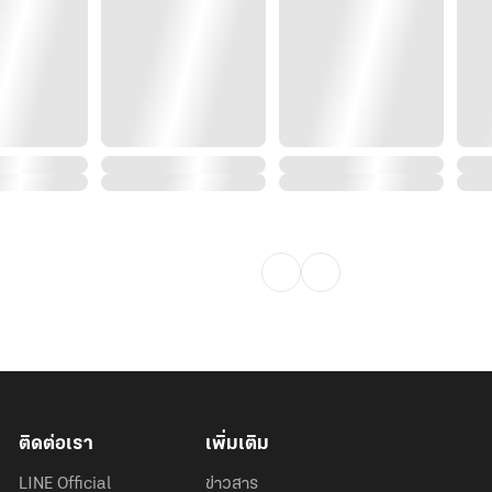
อุ่นและมีวุฒิภาวะในแบบฉบับชายวัยสี่สิบ
 ขึ้นมา ก็วางแผนล่อซื้อหัวใจสจ๊วตรุ่น
คงในความรู้สึก ยอมแอบรักและเฝ้ารอดู
ใจ แม้ภายนอกจะดูสดใสและทำงานเก่ง
ก็ทำให้เขาใจเด็ดพอที่จะบอกรักก่อนใน
ติดต่อเรา
เพิ่มเติม
LINE Official
ข่าวสาร