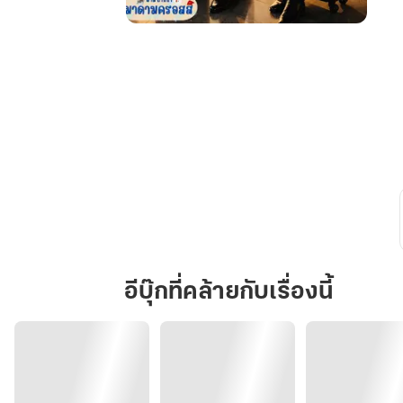
น่าน
ฟ้า
ใหม่…
หัวใจ
ดวง
เดิม
อีบุ๊กที่คล้ายกับเรื่องนี้