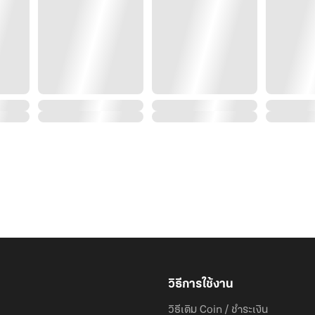
? แนะนำตัวละครหลัก ✈️
กัปตันโจ้ (ธนะกร) — อายุ 40 ปี สูง 190 ซม.
กัปตันเครื่องบินบั้งทองสี่แถวผู้สุขุม นุ่มลึก แฝงความอบ
เป็นคนที่เนี้ยบกับการทำงาน แต่บทจะคลั่งรักและ ‘เจ้าเล่ห์’
น้องได้อย่างแนบเนียน ชนิดที่เด็กดื้อจับไม่ได้ไล่ไม่ทัน
ภีม (ภีรติ) — อายุ 28 ปี สูง 180 ซม.
สจ๊วตหนุ่มสุดฮอตที่หน้าตาดีและตั้งใจทำงาน เป็นคนมั่น
รายชื่อกัปตันรุ่นพี่ในตารางบินมาตลอด 3 ปีโดยไม่ถอด
แต่เมื่อถึงคราวตาจนและกลัวจะสูญเสียพี่เขาไป ความกล้า
ห้องอาหารโรงแรม
วิธีการใช้งาน
วิธีเติม Coin / ชำระเงิน