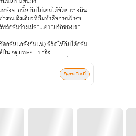
วันนั้นเป็นต้นมา
ลังจากนั้น ภีมไม่เคยได้จัดตารางบิน
าทำงาน สิ่งเดียวที่ภีมทำคือการเฝ้ารอ
ัพธ์กลับว่างเปล่า...ความรักของเขา
รือกลั่นแกล้งกันแน่) ลิขิตให้ภีมได้กลับ
ลต์บิน กรุงเทพฯ - ปารีส
งตัว ภีมกลับต้องพบความจริงที่บีบหัวใจ
ออกเพื่อย้ายไปทำงานที่สายการบินใหม่
ติดตามเรื่องนี้
ันสุดท้ายก่อนที่คนอายุมากกว่าจะโบยบิน
รวมความกล้าทั้งหมดที่มี ทุบทุกความ
้องอาหารของโรงแรมในปารีส!
เป็นจุดเริ่มต้นของ ‘แผนการล่อซื้อ
กำลังจะเริ่มต้นในอีกสามเดือนข้างหน้า
ข้างกันไปจนสุดขอบฟ้าไกล