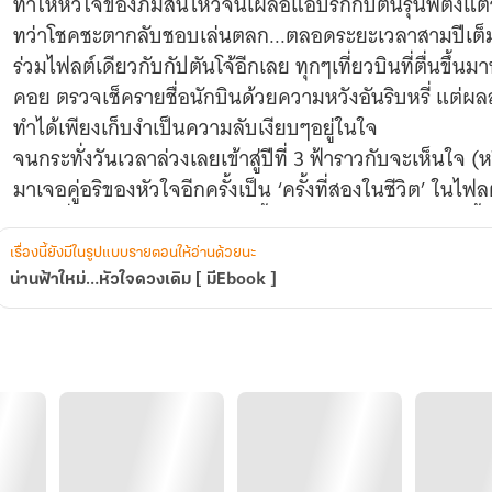
ทำให้หัวใจของภีมสั่นไหวจนเผลอแอบรักกัปตันรุ่นพี่ตั้งแต่
ทว่าโชคชะตากลับชอบเล่นตลก...ตลอดระยะเวลาสามปีเต็มห
ร่วมไฟลต์เดียวกับกัปตันโจ้อีกเลย ทุกๆเที่ยวบินที่ตื่นขึ้นม
คอย ตรวจเช็ครายชื่อนักบินด้วยความหวังอันริบหรี่ แต่ผลล
ทำได้เพียงเก็บงำเป็นความลับเงียบๆอยู่ในใจ
จนกระทั่งวันเวลาล่วงเลยเข้าสู่ปีที่ 3 ฟ้าราวกับจะเห็นใจ (ห
มาเจอคู่อริของหัวใจอีกครั้งเป็น ‘ครั้งที่สองในชีวิต’ ในไฟ
หัวใจที่เคยด้านชาพองโตอีกครั้ง ทว่าความดีใจยังไม่ทันตั้
ว่า...การกลับมาเจอกันในรอบสามปีนี้ กัปตันโจ้กำลังจะลา
เรื่องนี้ยังมีในรูปแบบรายตอนให้อ่านด้วยนะ
ในอีก 3 เดือนข้างหน้า!
น่านฟ้าใหม่…หัวใจดวงเดิม [ มีEbook ]
เมื่อเวลาที่รอคอยมาสามปี กำลังจะเหลือเพียงแค่เก้าสิบว
หนีหายไปสู่น่านฟ้าอื่นตลอดกาล สจ๊วตรุ่นน้องจึงต้องรวบ
ขลาดกลัวแล้วตัดสินใจสารภาพความในใจครั้งแรก...ที่ห
เหตุการณ์ในห้องนักบินที่คิดว่าจะเป็นการบอกลา กลับกลาย
หัวใจ’ ที่ต่างคนต่างแอบมองกันมานาน...น่านฟ้าผืนใหม่ที่
จะเปลี่ยนเที่ยวบินหลบซ่อนให้กลายเป็นการเดินทางเคียง