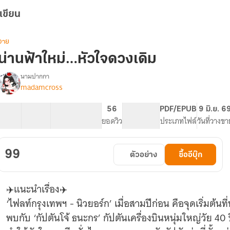
เขียน
วาย
น่านฟ้าใหม่…หัวใจดวงเดิม
นามปากกา
madamcross
รื่อง
น่าน
ฟ้า
9 ตอน
8.35K
60
56
PG ทั่วไป
PDF/EPUB
9 มิ.ย. 6
ใหม่…
สารบัญ
จำนวนคำ
จำนวนหน้า (A5)
ยอดวิว
ระดับเนื้อหา
ประเภทไฟล์
วันที่วางขา
หัวใจ
ดวง
เดิม
99
ตัวอย่าง
ซื้ออีบุ๊ก
[
มีEbook
]
✈️แนะนำเรื่อง✈️
‘ไฟลท์กรุงเทพฯ - นิวยอร์ก’ เมื่อสามปีก่อน คือจุดเริ่มต้นที่ท
พบกับ ‘กัปตันโจ้ ธนะกร’ กัปตันเครื่องบินหนุ่มใหญ่วัย 40 ปี 