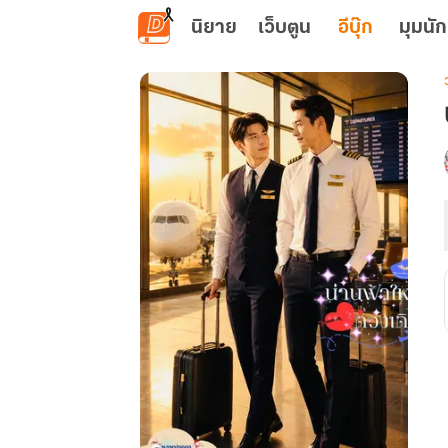
ข้ามไปยังเนื้อหาหลัก
นิยาย
เว็บตูน
อีบุ๊ก
มุมนัก
เ