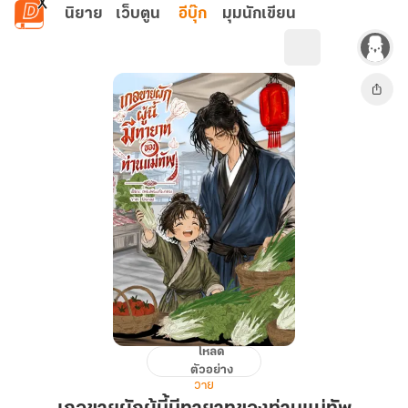
ข้ามไปยังเนื้อหาหลัก
นิยาย
เว็บตูน
อีบุ๊ก
มุมนักเขียน
โหลด
เกอ
ตัวอย่าง
ขาย
วาย
ผัก