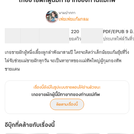
เกอขายผักผู้นี้มีทายาทของท่านแม่ทัพ
ผู้
นี้
นามปากกา
เพ่ยเพ่ยแก้มกลม
เรื่อง
มี
เกอ
ทายาท
ขาย
56 ตอน
120.36K
666
220
PG ทั่วไป
PDF/EPUB
9 มิ
ของ
ผัก
สารบัญ
จำนวนคำ
จำนวนหน้า (A5)
ยอดวิว
ระดับเนื้อหา
ประเภทไฟล์
วันที
ท่าน
ผู้
นี้
แม่ทัพ
เกอขายผักผู้หนึ่งเลี้ยงลูกลำพังมาสามปี ใครจะคิดว่าเด็กน้อยแก้มยุ้ยที่วิ่ง
มี
ทายาท
ไล่จับช่วยแม่ขายผักทุกวัน จะเป็นทายาทของแม่ทัพใหญ่ผู้กุมกองทัพ
ของ
ชายแดน
ท่าน
แม่ทัพ
เรื่องนี้ยังมีในรูปแบบรายตอนให้อ่านด้วยนะ
เกอขายผักผู้นี้มีทายาทของท่านแม่ทัพ
ติดตามเรื่องนี้
อีบุ๊กที่คล้ายกับเรื่องนี้