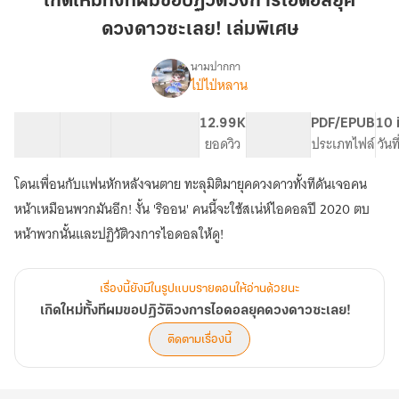
เกิดใหม่ทั้งทีผมขอปฏิวัติวงการไอดอลยุค
ผม
ดวงดาวซะเลย! เล่มพิเศษ
ขอ
ปฏิวัติ
นามปากกา
วง
ไป่ไป่หลาน
เรื่อง
เกิด
การ
ใหม่
ไอ
20 ตอน
34.22K
177
12.99K
PG ทั่วไป
PDF/EPUB
10 
ทั้งที
สารบัญ
จำนวนคำ
ดอล
จำนวนหน้า (A5)
ยอดวิว
ระดับเนื้อหา
ประเภทไฟล์
วันท
ผม
ยุค
ขอ
โดนเพื่อนกับแฟนหักหลังจนตาย ทะลุมิติมายุคดวงดาวทั้งทีดันเจอคน
ดวงดาว
ปฏิวัติ
วง
ซะ
หน้าเหมือนพวกมันอีก! งั้น 'ริออน' คนนี้จะใช้สเน่ห์ไอดอลปี 2020 ตบ
การ
เลย!
หน้าพวกนั้นและปฏิวัติวงการไอดอลให้ดู!
ไอ
เล่ม
ดอล
พิเศษ
ยุค
เรื่องนี้ยังมีในรูปแบบรายตอนให้อ่านด้วยนะ
ดวงดาว
ซะ
เกิดใหม่ทั้งทีผมขอปฏิวัติวงการไอดอลยุคดวงดาวซะเลย!
เลย!
ติดตามเรื่องนี้