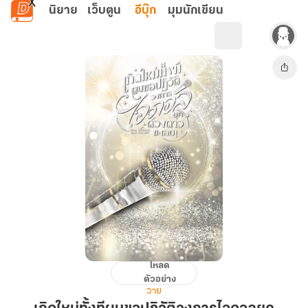
ข้ามไปยังเนื้อหาหลัก
นิยาย
เว็บตูน
อีบุ๊ก
มุมนักเขียน
โหลด
เกิด
ตัวอย่าง
ใหม่
วาย
ทั้งที