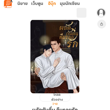
ข้ามไปยังเนื้อหาหลัก
นิยาย
เว็บตูน
อีบุ๊ก
มุมนักเขียน
โหลด
ผลัด
ตัวอย่าง
กัน
วาย
ตื่น