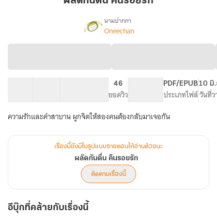
ผลัดกันตื่น คืนรอยรัก
คืน
รอย
นามปากกา
Oneechan
เรื่อง
รัก
ผลัด
กัน
ตื่น
คืน
รอย
16 ตอน
26.91K
208
46
PG ทั่วไป
PDF/EPUB
10 มิ
รัก
สารบัญ
จำนวนคำ
จำนวนหน้า (A5)
ยอดวิว
ระดับเนื้อหา
ประเภทไฟล์
วันที่
ความรักและคำสาบาน ผูกจิตให้สองคนต้องกลับมาเจอกัน
เรื่องนี้ยังมีในรูปแบบรายตอนให้อ่านด้วยนะ
ผลัดกันตื่น คืนรอยรัก
ติดตามเรื่องนี้
อีบุ๊กที่คล้ายกับเรื่องนี้