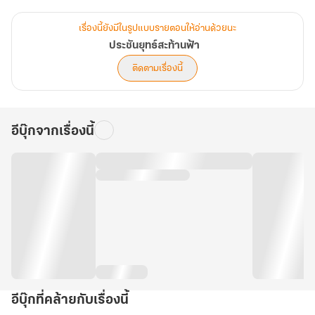
ฉินหนาน มหาอัจฉริยะในใต้หล้าจักสร้างวิญญาณยุทธ์ไร้ผู้เทียบเคียง
เรื่องนี้ยังมีในรูปแบบรายตอนให้อ่านด้วยนะ
พูดคุยเกี่ยวกับนิยาย ประชันยุทธ์สะท้านฟ้า ได้ที่ Facebook :
ประชันยุทธ์สะท้านฟ้า
ReeeedClub
ติดตามเรื่องนี้
อีบุ๊กจากเรื่องนี้
อีบุ๊กที่คล้ายกับเรื่องนี้