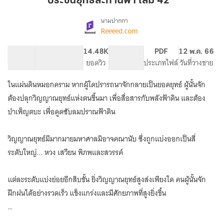
ประชันยุทธ์สะท้านฟ้า เล่ม 42
ฟ้า
เล่ม
นามปากกา
Reeeed.com
เรื่อง
42
ประชัน
ยุทธ์
56.25K
527
14.48K
PG ทั่วไป
PDF
12 พ.ค. 66
สะท้าน
จำนวนคำ
จำนวนหน้า (A5)
ยอดวิว
ระดับเนื้อหา
ประเภทไฟล์
วันที่วางขาย
ฟ้า
ในแผ่นดินหมอกคราม หากผู้ใดปรารถนาจักกลายเป็นยอดยุทธ์ ผู้นั้นจัก
ต้องปลุกวิญญาณยุทธ์แห่งตนขึ้นมา เพื่อสื่อสารกับพลังฟ้าดิน และต้อง
บำเพ็ญตบะ เพื่อดูดซับลมปราณฟ้าดิน
วิญญาณยุทธ์มีมากมายมหาศาลมิอาจคณานับ ซึ่งถูกแบ่งออกเป็นสี่
ระดับใหญ่... หวง เสวียน พิภพและสวรรค์
แต่ละระดับแบ่งย่อยอีกสิบขั้น ยิ่งวิญญาณยุทธ์สูงส่งเพียงใด คนผู้นั้นจัก
ฝึกฝนได้อย่างรวดเร็ว แข็งแกร่งและมีศักยภาพที่สูงยิ่งขึ้น