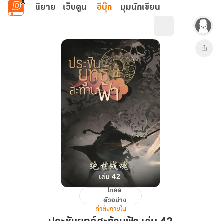
ข้ามไปยังเนื้อหาหลัก
นิยาย
เว็บตูน
อีบุ๊ก
มุมนักเขียน
โหลด
ประชัน
ตัวอย่าง
ยุทธ์
กำลังภายใน
สะท้าน