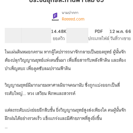
ประชันยุทธ์สะท้านฟ้า เล่ม 65
ฟ้า
เล่ม
นามปากกา
Reeeed.com
เรื่อง
65
ประชัน
ยุทธ์
51.49K
431
14.48K
PG ทั่วไป
PDF
12 พ.ค. 66
สะท้าน
จำนวนคำ
จำนวนหน้า (A5)
ยอดวิว
ระดับเนื้อหา
ประเภทไฟล์
วันที่วางขาย
ฟ้า
ในแผ่นดินหมอกคราม หากผู้ใดปรารถนาจักกลายเป็นยอดยุทธ์ ผู้นั้นจัก
ต้องปลุกวิญญาณยุทธ์แห่งตนขึ้นมา เพื่อสื่อสารกับพลังฟ้าดิน และต้อง
บำเพ็ญตบะ เพื่อดูดซับลมปราณฟ้าดิน
วิญญาณยุทธ์มีมากมายมหาศาลมิอาจคณานับ ซึ่งถูกแบ่งออกเป็นสี่
ระดับใหญ่... หวง เสวียน พิภพและสวรรค์
แต่ละระดับแบ่งย่อยอีกสิบขั้น ยิ่งวิญญาณยุทธ์สูงส่งเพียงใด คนผู้นั้นจัก
ฝึกฝนได้อย่างรวดเร็ว แข็งแกร่งและมีศักยภาพที่สูงยิ่งขึ้น