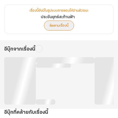
ฉินหนาน มหาอัจฉริยะในใต้หล้าจักสร้างวิญญาณยุทธ์ไร้ผู้เทียบเคียง
เรื่องนี้ยังมีในรูปแบบรายตอนให้อ่านด้วยนะ
พูดคุยเกี่ยวกับนิยาย ประชันยุทธ์สะท้านฟ้า ได้ที่ Facebook :
ประชันยุทธ์สะท้านฟ้า
ReeeedClub
ติดตามเรื่องนี้
อีบุ๊กจากเรื่องนี้
อีบุ๊กที่คล้ายกับเรื่องนี้