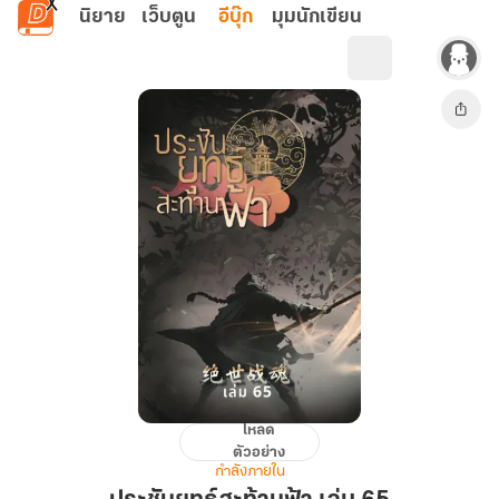
ข้ามไปยังเนื้อหาหลัก
นิยาย
เว็บตูน
อีบุ๊ก
มุมนักเขียน
โหลด
ประชัน
ตัวอย่าง
ยุทธ์
กำลังภายใน
สะท้าน