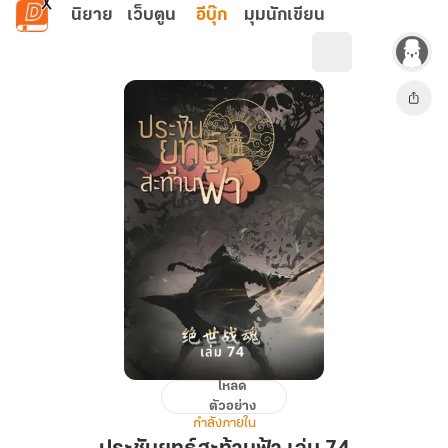
ข้ามไปยังเนื้อหาหลัก
นิยาย
เว็บตูน
อีบุ๊ก
มุมนักเขียน
โหลด
ประชัน
ตัวอย่าง
ยุทธ์
กำลังภายใน
สะท้าน