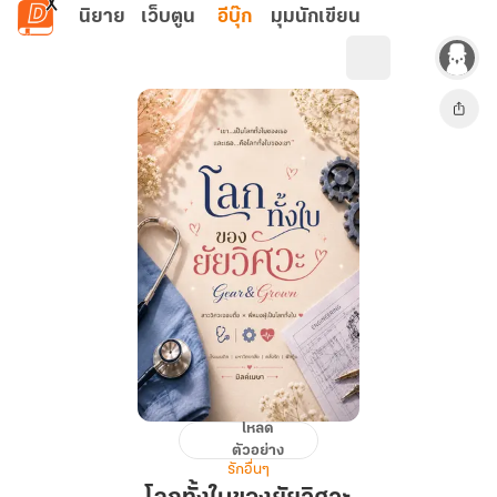
ข้ามไปยังเนื้อหาหลัก
นิยาย
เว็บตูน
อีบุ๊ก
มุมนักเขียน
โหลด
โลก
ตัวอย่าง
ทั้ง
รักอื่นๆ
ใบ