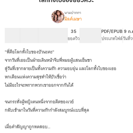
โลกทั้งใบของยัยวิศวะ
ของ
ยัย
นามปากกา
มิลค์เมษา
เรื่อง
วิศวะ
โลก
ทั้ง
52 ตอน
119.78K
937
35
PG ทั่วไป
PDF/EPUB
9 ก.
ใบ
สารบัญ
จำนวนคำ
จำนวนหน้า (A5)
ยอดวิว
ระดับเนื้อหา
ประเภทไฟล์
วันที
ของ
ยัย
"พี่คือโลกทั้งใบของบัวนะคะ"
วิศวะ
จากวันที่เธอเป็นฝ่ายเดินหน้าจีบพี่หมอผู้แสนเย็นชา
สู่วันที่เขากลายเป็นทั้งความรัก ความอบอุ่น และโลกทั้งใบของเธอ
หกเดือนแห่งความสุขทำให้บัวเชื่อว่า
ไม่มีอะไรจะพรากพวกเขาออกจากกันได้
จนกระทั่งผู้หญิงคนหนึ่งจากอดีตของเวย์
กลับเข้ามาในวันที่ความรักกำลังสมบูรณ์แบบที่สุด
เมื่อคำสัญญาถูกทดสอบ