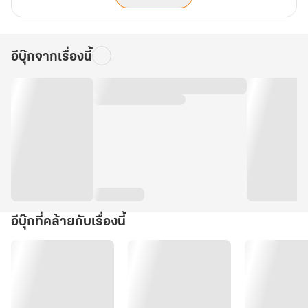
ชอล์ก
ตรง
ขาว
หน้า
มา
ถึง
ด้วย
ได้
อีบุ๊กจากเรื่องนี้
ผสม
ล่ะ
ชอล์ก
เนี่ย!?
ขาว
เล่ม
มา
5
ด้วย
Part
ล่ะ
เนี่ย!?
1
อีบุ๊กที่คล้ายกับเรื่องนี้