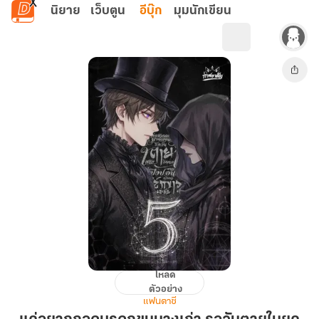
ข้ามไปยังเนื้อหาหลัก
นิยาย
เว็บตูน
อีบุ๊ก
มุมนักเขียน
โหลด
แค่
ตัวอย่าง
อยาก
แฟนตาซี
กอด