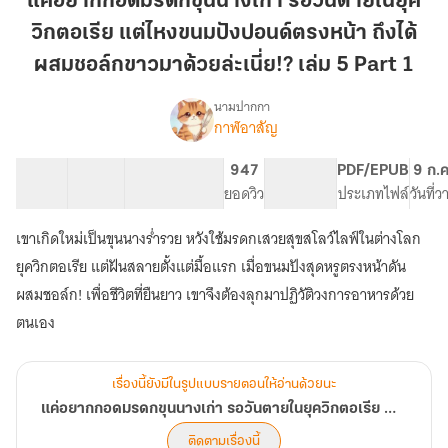
แค่อยากกอดมรดกขุนนางเก่า รอวันตายในยุค
มรดก
วิกตอเรีย แต่ไหงขนมปังปอนด์ตรงหน้า ถึงได้
ขุนนาง
เก่า
ผสมชอล์กขาวมาด้วยล่ะเนี่ย!? เล่ม 5 Part 1
รอ
นามปากกา
วัน
กาฬอาสัญ
เรื่อง
ตาย
แค่
ใน
อยาก
26 ตอน
37.1K
203
947
PG ทั่วไป
PDF/EPUB
9 ก.
กอด
ยุค
สารบัญ
จำนวนคำ
จำนวนหน้า (A5)
ยอดวิว
ระดับเนื้อหา
ประเภทไฟล์
วันที่
มรดก
วิกตอเรีย
ขุนนาง
แต่
เขาเกิดใหม่เป็นขุนนางร่ำรวย หวังใช้มรดกเสวยสุขสโลว์ไลฟ์ในต่างโลก
เก่า
ไหง
รอ
ยุควิกตอเรีย แต่ฝันสลายตั้งแต่มื้อแรก เมื่อขนมปังสุดหรูตรงหน้าดัน
ขนมปัง
วัน
ผสมชอล์ก! เพื่อชีวิตที่ยืนยาว เขาจึงต้องลุกมาปฏิวัติวงการอาหารด้วย
ตาย
ปอนด์
ตนเอง
ใน
ตรง
ยุค
หน้า
วิกตอเรีย
ถึง
แต่
เรื่องนี้ยังมีในรูปแบบรายตอนให้อ่านด้วยนะ
ได้
ไหง
แค่อยากกอดมรดกขุนนางเก่า รอวันตายในยุควิกตอเรีย แต่ไหงขนมปังปอนด์ตรงหน้า ถึงได้ผสมชอล์กขาวมาด้วยล่ะเนี่ย!?
ขนมปัง
ผสม
ปอนด์
ติดตามเรื่องนี้