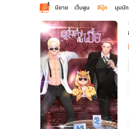
ข้ามไปยังเนื้อหาหลัก
นิยาย
เว็บตูน
อีบุ๊ก
มุมนัก
เ