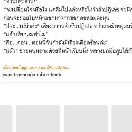
“ท่านประธาน!”
“จะเปลี่ยนใจหรือไง แต่ลืมไปแล้วหรือไงว่าถ้าปฏิเสธ จะมี
ก่อนจะถอยใบหน้าออกมาจากซอกคอหอมละมุน
“ปละ...เปล่าค่ะ” เสียงหวานสั่นรีบปฏิเสธ ทว่าเธอมีเหตุผลที่
“แล้วเรียกผมทำไม”
“คือ...ตอน...ตอนนี้ฉันกำลังมีเรื่องเดือดร้อนค่ะ”
“แล้ว” ชายหนุ่มถามด้วยสีหน้าเรียบนิ่ง พลางยกมือลูบไล
ดวงตากลมสวยที่เต็มไปด้วยความกังวล
“ฉัน...”
เรื่องนี้ยังมีในรูปแบบรายตอนให้อ่านด้วยนะ
เพลิงปรารถนายั่วหัวใจ e-book