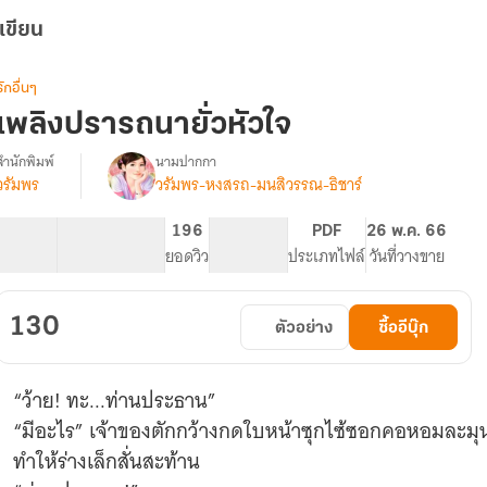
เขียน
รักอื่นๆ
เพลิงปรารถนายั่วหัวใจ
สำนักพิมพ์
นามปากกา
วรัมพร
วรัมพร-หงสรถ-มนสิวรรณ-ธิชาร์
รื่อง
เพลิง
ปรารถนา
42.18K
244
196
NC 18
PDF
26 พ.ค. 66
ั่ว
จำนวนคำ
จำนวนหน้า (A5)
ยอดวิว
ระดับเนื้อหา
ประเภทไฟล์
วันที่วางขาย
หัวใจ
e-
book
130
ตัวอย่าง
ซื้ออีบุ๊ก
“ว้าย! ทะ...ท่านประธาน”
“มีอะไร” เจ้าของตักกว้างกดใบหน้าซุกไซ้ซอกคอหอมละมุน 
ทำให้ร่างเล็กสั่นสะท้าน