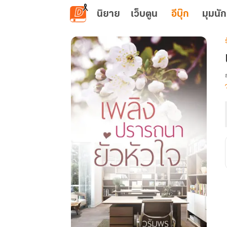
ข้ามไปยังเนื้อหาหลัก
นิยาย
เว็บตูน
อีบุ๊ก
มุมนัก
เ
ย