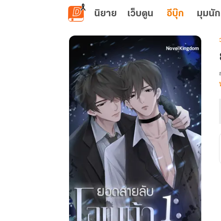
ข้ามไปยังเนื้อหาหลัก
นิยาย
เว็บตูน
อีบุ๊ก
มุมนัก
เ