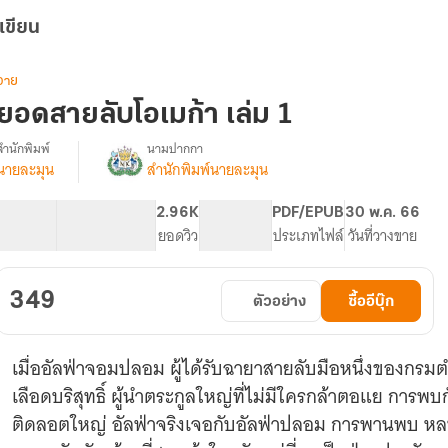
เขียน
วาย
ยอดสายลับโอเมก้า เล่ม 1
สำนักพิมพ์
นามปากกา
นายละมุน
สำนักพิมพ์นายละมุน
รื่อง
ยอด
สายลับ
131.81K
649
2.96K
PG ทั่วไป
PDF/EPUB
30 พ.ค. 66
โอ
จำนวนคำ
จำนวนหน้า (A5)
ยอดวิว
ระดับเนื้อหา
ประเภทไฟล์
วันที่วางขาย
เม
ก้า
349
ตัวอย่าง
ซื้ออีบุ๊ก
เมื่ออัลฟ่าจอมปลอม ผู้ได้รับฉายาสายลับมือหนึ่งของกรมต
เลือดบริสุทธิ์ ผู้นำตระกูลใหญ่ที่ไม่มีใครกล้าตอแย กา
ติดลอตใหญ่ อัลฟ่าจริงเจอกับอัลฟ่าปลอม การพานพบ หลบ