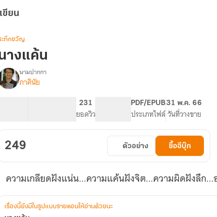
เขียน
ระทึกขวัญ
นางแค้น
นามปากกา
ภาคินัย
รื่อง
นาง
แค้น
101.47K
465
231
PG ทั่วไป
PDF/EPUB
31 พ.ค. 66
จำนวนคำ
จำนวนหน้า (A5)
ยอดวิว
ระดับเนื้อหา
ประเภทไฟล์
วันที่วางขาย
249
ตัวอย่าง
ซื้ออีบุ๊ก
ความเกลียดฝังแน่น...ความแค้นฝังจิต...ความผิดฝังลึก...อ
เรื่องนี้ยังมีในรูปแบบรายตอนให้อ่านด้วยนะ