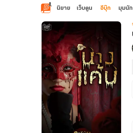
ข้ามไปยังเนื้อหาหลัก
นิยาย
เว็บตูน
อีบุ๊ก
มุมนัก
เ