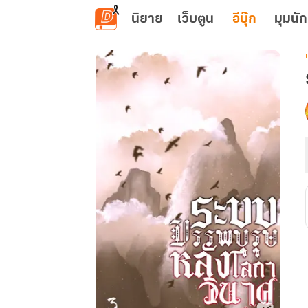
ข้ามไปยังเนื้อหาหลัก
นิยาย
เว็บตูน
อีบุ๊ก
มุมนัก
เ