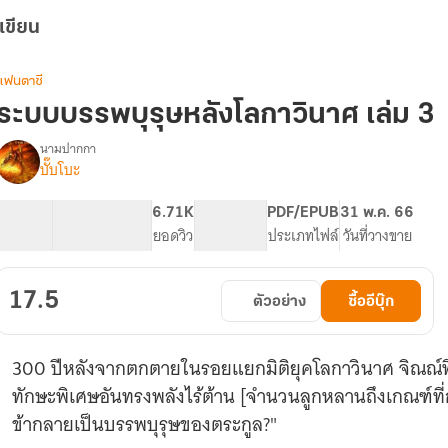
เขียน
แฟนตาซี
ระบบบรรพบุรุษหลังโลกาวินาศ เล่ม 3
นามปากกา
บั๊บโบะ
รื่อง
ระบบ
บรรพบุรุษ
65.28K
385
6.71K
PG ทั่วไป
PDF/EPUB
31 พ.ค. 66
หลัง
จำนวนคำ
จำนวนหน้า (A5)
ยอดวิว
ระดับเนื้อหา
ประเภทไฟล์
วันที่วางขาย
โลกาวินาศ
17.5
ตัวอย่าง
ซื้ออีบุ๊ก
300 ปีหลังจากตกตายในรอยแยกมิติยุคโลกาวินาศ จิณณ์ฟื้
ทักษะพิเศษอันทรงพลังไร้ต้าน [จำนวนลูกหลานถึงเกณฑ์ที
ข้ากลายเป็นบรรพบุรุษของตระกูล?"