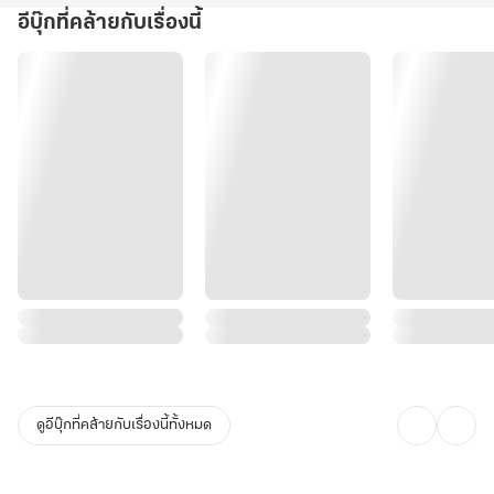
แต่ถ้าหากใช้กลเม็ดปลายจวักอีกสักนิด ก็จะเปลี่ยนพวกวัตถุดิบราคาถูก
อีบุ๊กที่คล้ายกับเรื่องนี้
สุดเหม็นให้เป็นอาหารระดับภัตตาคารชั้นเลิศ
สร้างกำไรได้อย่างงาม!
หากท่านกำลังมองหานิยายที่... นางเอกเป็นหมอชนบทแสนธรรมดา แต่
ในอนาคตจะเป็นถึงแพทย์หญิงอัจฉริยะแห่งยุค
ทั้งยังรักการทำธุรกิจอาหาร ที่อร่อยจนอ่านไปแล้วท้องร้องไม่หยุดแต่ก็
หยุดอ่านไม่ได้
พร้อมกับความสัมพันธ์ของครอบครัวในยุคโบราณที่ยากจนแต่ก็แสน
ดูอีบุ๊กที่คล้ายกับเรื่องนี้ทั้งหมด
อบอุ่น นิยายเล่มนี้ตอบโจทย์ทุกคนสุดๆ