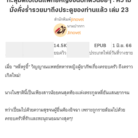
ทะลุมิติไปเป็นแพทย์หญิงชนบทตัวน้อยๆ : ความ
เป็น
มั่งคั่งร่ำรวยมาถึงประตูของท่านแล้ว เล่ม 23
แพทย์
jinovel
สำนักพิมพ์
หญิง
นามปากกา
ชนบท
เรื่อง
Jinovel
ทะลุ
ตัว
มิติ
น้อยๆ
ไป
55.84K
354
14.5K
PG ทั่วไป
EPUB
1 มิ.ย. 66
:
เป็น
จำนวนคำ
จำนวนหน้า (A5)
ยอดวิว
ระดับเนื้อหา
ประเภทไฟล์
วันที่วางขาย
ความ
แพทย์
มั่งคั่ง
หญิง
เมื่อ “หลี่หรูอี้” วิญญาณแพทย์ทหารหญิงผู้อาภัพเรื่องครอบครัว ถึงคราว
ชนบท
ร่ำรวย
เกิดใหม่!
ตัว
มา
น้อยๆ
ถึง
:
นางในชาตินี้เป็นเพียงสาวน้อยคนสุดท้องแห่งตระกูลหลี่อันแสนยากจน
ประตู
ความ
ของ
มั่งคั่ง
ร่ำรวย
ท่าน
ทว่าเปี่ยมไปด้วยความสุขจนผู้อื่นต้องอิจฉา เพราะถูกรายล้อมไปด้วย
มา
แล้ว
ครอบครัวที่รักและทะนุถนอมนางสุดๆ!
ถึง
เล่ม
ประตู
23
ของ