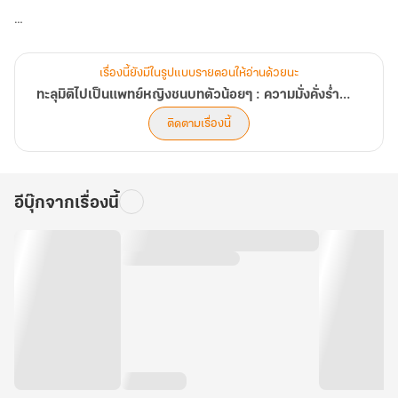
ท่าน
แล้ว
แต่เรื่องที่ทำให้นางเศร้าก็คือ...พ่อของนางมักจะถูกเกณฑ์ไปสร้าง
กำแพงเมือง แม่ก็ต้องปักผ้าขาย พี่ชายทั้งสี่ก็ใช้แรงงานอย่างหนัก
เรื่องนี้ยังมีในรูปแบบรายตอนให้อ่านด้วยนะ
ทะลุมิติไปเป็นแพทย์หญิงชนบทตัวน้อยๆ : ความมั่งคั่งร่ำรวยมาถึงประตูของท่านแล้ว
แต่บ้านก็ยังไม่รวยสักที!
ติดตามเรื่องนี้
ไม่ได้การ... นางต้องคิดหาวิธีทำเงินให้กับครอบครัวที่ยากจนข้นแค้นนี้ให้
ได้!
อีบุ๊กจากเรื่องนี้
‘หมอหญิง’ คือสิ่งแรกที่นึกขึ้นมาในหัว
แม้สิ่งที่ได้รับตอบแทนจะเป็นเพียงเศษอาหารและเครื่องในที่ไม่ค่อยมี
ใครต้องการ