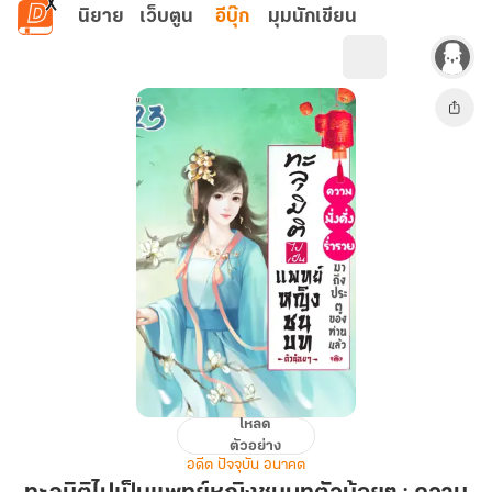
ข้ามไปยังเนื้อหาหลัก
นิยาย
เว็บตูน
อีบุ๊ก
มุมนักเขียน
โหลด
ทะลุ
ตัวอย่าง
มิติ
อดีต ปัจจุบัน อนาคต
ไป