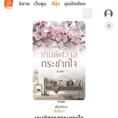
ข้ามไปยังเนื้อหาหลัก
นิยาย
เว็บตูน
อีบุ๊ก
มุมนักเขียน
โหลด
เกม
ตัวอย่าง
พิศวาส
รักสีเทา
กระชาก