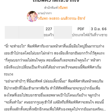
เกมพิศวาสกระชากใจ
ใจ
วรัมพร
สำนักพิมพ์
นามปากกา
เรื่อง
วรัมพร-หงสรถ-มนสิวรรณ-ธิชาร์
เกม
พิศวาส
กระชาก
54.59K
278
227
NC 18
PDF
3 มิ.ย. 66
ใจ
จำนวนคำ
จำนวนหน้า (A5)
ยอดวิว
ระดับเนื้อหา
ประเภทไฟล์
วันที่วางขาย
e-
book
“นี่! จะทำอะไร” พิมพ์พิศาร้องถามหน้าตาตื่นเมื่อมือใหญ่ยื่นมารวบร่าง
เธอเข้าไปกอดโดยไม่บอกไม่กล่าว สองมือเล็กยกยันอกกว้างไว้สุดแรง
“ก็คุณบอกว่าผมไม่สนใจคุณ ตอนนี้ผมก็เลยจะสนใจคุณไง” หน้าตา
ถมึงทึงแปรเปลี่ยนเป็นเจ้าเล่ห์ได้อย่างรวดเร็วจนตอนนี้พิมพ์พิศาเริ่ม
ระแวง
“อย่ามาทำบ้าๆ ที่นี่นะทัพพ์ ปล่อยเดี๋ยวนี้นะ” พิมพ์พิศาหันหน้าหลบริม
ฝีปากหยักที่โน้มเข้ามาหาพัลวัน ทำให้ทัพพ์ที่หมายจะจูบปากอิ่มเพื่อ
ลงโทษที่เธอไปซบอกชายอื่นเลยพลาดเป้าไปโดนแก้มบ้าง จมูกบ้าง
“จะดิ้นทำไม” คนอยากจูบดุเข้าให้ แต่มีหรือที่พิมพ์พิศาจะสนใจ ตอนนี้
เธอทั้งผลักทั้งตบทั้งหยิกอีกคนเพื่อให้ตัวเองหลุดไปจากอ้อมกอดรัดแน่น