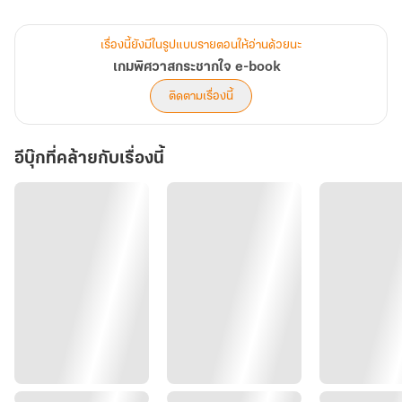
“นายก็ปล่อยฉันสิ แล้วก็หันมองด้วยว่าที่นี่มันไม่ใช่ที่ส่วนตัว นายจะมาทำ
บ้าๆ ไม่ได้เด็ดขาด” คนตัวเล็กแย้งเสียงเขียว นัยน์ตาก็ขุ่นคลั่ก
เรื่องนี้ยังมีในรูปแบบรายตอนให้อ่านด้วยนะ
“ใครบอกทำบ้าๆ นี่ผมกำลังจะแสดงความรักกับเมียต่างหาก”
เกมพิศวาสกระชากใจ e-book
“ฉันไม่ใช่เมียนาย!” เพราะโมโหที่ถูกกอดรัดแน่นจนแทบหายใจไม่ออก
ติดตามเรื่องนี้
พิมพ์พิศาจึงโต้กลับไปแบบไม่คิด เลยทำให้หน้าหล่อเหลาขรึมขึ้นมา
ทันตา
อีบุ๊กที่คล้ายกับเรื่องนี้
“พูดใหม่อีกทีสิ” ทัพพ์ย้ำชัดทุกถ้อยคำ
“ฉันพูดชัดแล้ว”
“งั้นเหรอ”