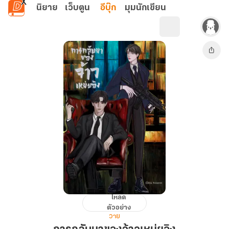
ข้ามไปยังเนื้อหาหลัก
นิยาย
เว็บตูน
อีบุ๊ก
มุมนักเขียน
โหลด
การก
ตัวอย่าง
ลับ
วาย
มา