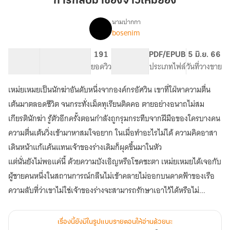
การกลับมาของจ้าวเหม่ยอิง
ของ
จ้าว
นามปากกา
bosenim
เรื่อง
เหม่
การก
ยอิง
ลับ
192.84K
867
191
PG ทั่วไป
PDF/EPUB
5 มิ.ย. 66
มา
จำนวนคำ
จำนวนหน้า (A5)
ยอดวิว
ระดับเนื้อหา
ประเภทไฟล์
วันที่วางขาย
ของ
เจ้า
เหม่ยเหมยเป็นนักฆ่าอันดับหนึ่งจากองค์กรอัศวิน เขาที่ใฝ่หาความตื่น
เหม่
ยอิง(เกิด
เต้นมาตลอดชีวิต จนกระทั่งเม็ดทุเรียนติดคอ ตายอย่างอนาถไม่สม
ใหม่)
เกียรตินักฆ่า รู้ตัวอีกครั้งตอนกำลังถูกรุมกระทืบจากฝีมือของใครบางคน
ความตื่นเต้นวิ่งเข้ามาหาสมใจอยาก ในเมื่อทำอะไรไม่ได้ ความคิดอาสา
เดินหน้าแก้แค้นแทนเจ้าของร่างเดิมก็ผุดขึ้นมาในหัว
แต่นั่นยังไม่พอแค่นี้ ด้วยความบังเอิญหรือโชคชะตา เหม่ยเหมยได้เจอกับ
ผู้ชายคนหนึ่งในสถานการณ์กลืนไม่เข้าคลายไม่ออกบนดาดฟ้าของเรือ
ความลับที่ว่าเขาไม่ใช่เจ้าของร่างจะสามารถรักษาเอาไว้ได้หรือไม่...
เรื่องนี้ยังมีในรูปแบบรายตอนให้อ่านด้วยนะ