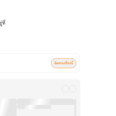
ที่
ุงยาวิเศษ “หวางเป่าติง”
ติดตามเรื่องนี้
้าจะเข้าใจเอง! ”
ทุกประการได้หลั่งไหลเข้ามาในหัว