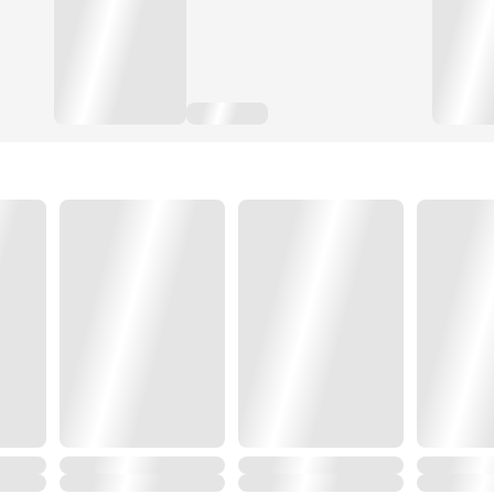
แต่ที่น่าแปลกคือเจ้าของร่างนี้กลับไม่มีความทรงจำในวั
นางรู้เพียงแค่ว่าตอนนี้นางคือแพทย์หญิงในวังหลวง
มีหน้าที่ส่งมอบโอสถและปรุงยาเท่านั้น
เพื่อนร่วมงานจอมวุ่นวาย
องค์หญิงกลั่นแกล้งดูถูก แม้แต่คู่หมั้นก็มาทำลายการแต่ง
แต่เหตุใด
ทำไมท่านอาจารย์ถึงให้นางมาเกิดใหม่ที่ดินแดนแห่งนี้กัน?
แล้วนางจะสามารถกลับไปที่แดนสวรรค์ปิงไห่ได้หรือไม่? ทั
หากนางอยู่ที่แห่งนี้นางจะได้รู้เรื่องราวความทรงจำที่หาย