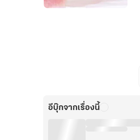
ยอด
หมอ
หญิง
เทพ
โอสถ
เล่ม
10
อีบุ๊กจากเรื่องนี้