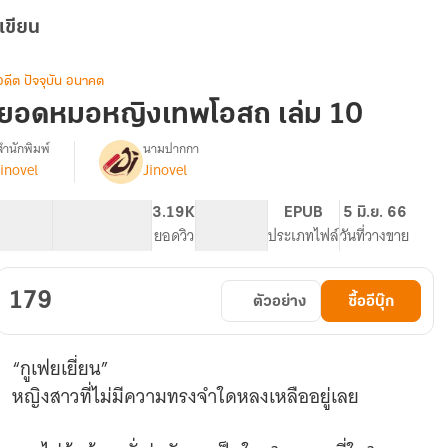
เขียน
อดีต ปัจจุบัน อนาคต
ยอดหมอหญิงเทพโอสถ เล่ม 10
สำนักพิมพ์
นามปากกา
jinovel
Jinovel
รื่อง
ยอด
หมอ
54.37K
353
3.19K
PG ทั่วไป
EPUB
5 มิ.ย. 66
หญิง
จำนวนคำ
จำนวนหน้า (A5)
ยอดวิว
ระดับเนื้อหา
ประเภทไฟล์
วันที่วางขาย
เทพ
โอสถ
179
ตัวอย่าง
ซื้ออีบุ๊ก
“กูเฟยเยี่ยน”
หญิงสาวที่ไม่มีความทรงจำใดหลงเหลืออยู่เลย