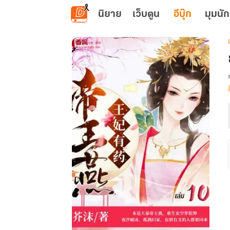
ข้ามไปยังเนื้อหาหลัก
นิยาย
เว็บตูน
อีบุ๊ก
มุมนัก
เ