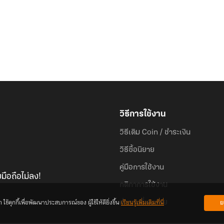
วิธีการใช้งาน
วิธีเติม Coin / ชำระเงิน
วิธีซื้อนิยาย
คู่มือการใช้งาน
มือถือไม่ลง!
กติกาการใช้งาน
้คุกกี้เพื่อพัฒนาประสบการณ์ของ ผู้ใช้ให้ดียิ่งขึ้น
เรียนรู้เพิ่มเติมที่นี่
ย
คำถามที่พบบ่อย