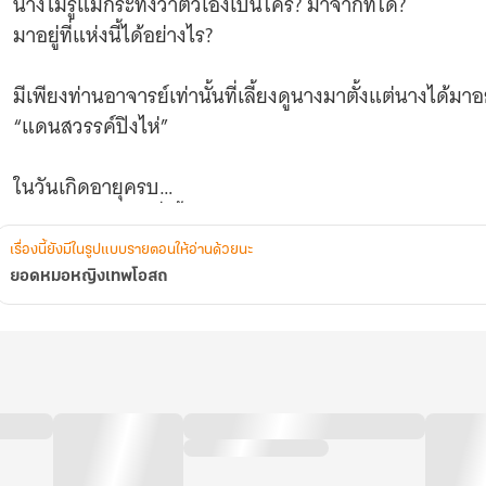
นางไม่รู้แม้กระทั่งว่าตัวเองเป็นใคร? มาจากที่ใด?
มาอยู่ที่แห่งนี้ได้อย่างไร?
มีเพียงท่านอาจารย์เท่านั้นที่เลี้ยงดูนางมาตั้งแต่นางได้มาอยู่
“แดนสวรรค์ปิงไห่”
ในวันเกิดอายุครบ
18ปี ท่านอาจารย์ที่เลี้ยงดูนางมาได้ให้ของขวัญเป็นหม้อปร
เรื่องนี้ยังมีในรูปแบบรายตอนให้อ่านด้วยนะ
และการส่งนางไป ‘เกิดใหม่’ ที่ “ดินแดนเสวียนคง”
ยอดหมอหญิงเทพโอสถ
“เยี่ยนเอ๋อร์ เจ้าจำเป็นต้องไปยังดินแดนเสวียนคง สักวันเจ
ณ
ดินแดนเสวียนคง
ความทรงจำมากมายของเจ้าของร่างเดิมที่หน้าตาคล้ายนาง