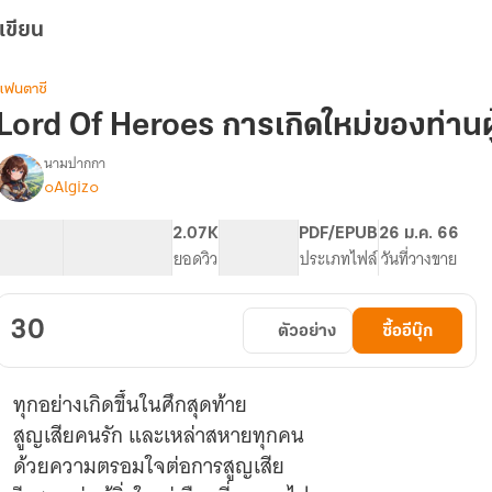
เขียน
แฟนตาซี
Lord Of Heroes การเกิดใหม่ของท่านผ
นามปากกา
๐Algiz๐
[จบ]
รื่อง
[มีE-
Book]
122.46K
252
2.07K
PG ทั่วไป
PDF/EPUB
26 ม.ค. 66
Lord
จำนวนคำ
จำนวนหน้า (A5)
ยอดวิว
ระดับเนื้อหา
ประเภทไฟล์
วันที่วางขาย
Of
Heroes
การ
30
ตัวอย่าง
ซื้ออีบุ๊ก
เกิด
ใหม่
ของ
ทุกอย่างเกิดขึ้นในศึกสุดท้าย
ท่าน
ผู้นำ
สูญเสียคนรัก และเหล่าสหายทุกคน
ผอง
ด้วยความตรอมใจต่อการสูญเสีย
วีรชน