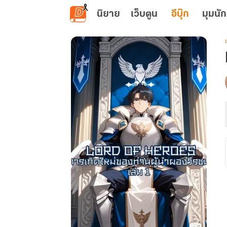
ข้ามไปยังเนื้อหาหลัก
นิยาย
เว็บตูน
อีบุ๊ก
มุมนัก
เ