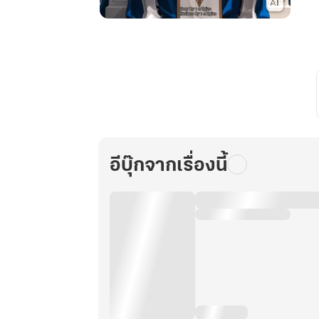
Lord
Of
Heroes
การ
เกิด
ใหม่
ของ
ท่าน
ผู้นำ
อีบุ๊กจากเรื่องนี้
ผอง
วีรชน
เล่ม
1