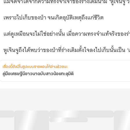
แม้จดจำได้จากความทรงจำเจ้าของร่างเดิมนาม ‘หูเจินจู’
เพราะไปเก็บของป่า จนเกิดอุบัติเหตุถึงแก่ชีวิต
แต่ดูเหมือนจะไม่ใช่อย่างนั้น เมื่อความทรงจำแท้จริงของร่
หูเจินจูถึงได้พบว่าของป่าที่ร่างเดิมตั้งใจลงไปเก็บนั้นเป็น
แหวนที่มีความพิเศษเป็นอย่างยิ่งเพราะเมื่อใดที่นางสวม
เรื่องนี้ยังมีในรูปแบบรายตอนให้อ่านด้วยนะ
คู่มือเศรษฐีนีชาวนาฉบับสาวน้อยทะลุมิติ
มันจะพานางไปยัง ‘มิติช่องว่าง’ ที่คนโบราณมักใช้ในการเ
โดยภายในมีน้ำแร่วิเศษที่เพียงแค่ดื่มบาดแผลก็คลายควา
ทั้งเมื่อนำน้ำไปรดสมุนไพรก็เติบโตเร็วอย่างน่าประหลาด…