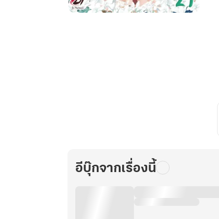
คู่มือ
เศรษฐีนี
ชาวนา
ฉบับ
สาว
น้อย
ทะลุ
มิติ
เล่ม
ที่
21
อีบุ๊กจากเรื่องนี้