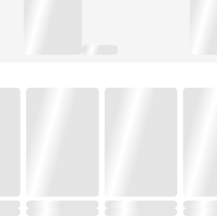
หรือว่ามิติช่องว่างนี้จะทำให้นางพลิกชะตาครอบครัวหูที่แร้
แม้บิดาจะเป็นคนซื่อ มารดาจะเป็นคนใบ้ และน้องชายเป็น
แม้จะต้องพบเด็กรูปงามที่ตกยาก คุณชายผู้สูงศักดิ์อ่อนแอ
ขุนนางที่หยิ่งยโสโอหัง
แม้การปรากฏตัวของแต่ละคนได้เข้ามาทำให้ชีวิตสโลว์ไลฟ์
เพิ่มขึ้น
ทว่า…..เกิดใหม่ทั้งทีนางขอสู้ต่อ จะไม่ยอมแพ้ให้กับชะตาชีว