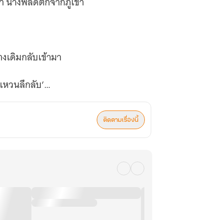
ว่า นางพลัดตกจากภูเขา
างเดิมกลับเข้ามา
 ‘แหวนลึกลับ’
ติดตามเรื่องนี้
พาะปลูกวัตถุดิบหายาก
มเจ็บปวด