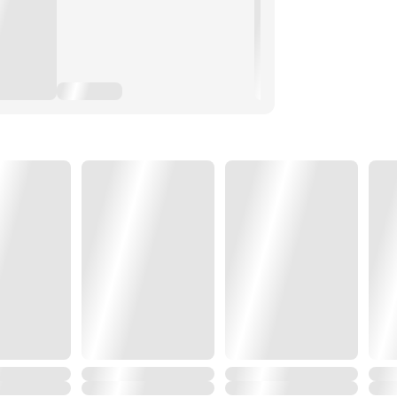
นแค้นนี้ได้กันนะ
คนอ่อนแอ นางก็ไม่กลัว!
ขี้โรคที่แข็งนอกอ่อนใน เด็กสาวตระกูล
ของสาวชาวไร่ตัวน้อยมีคลื่นลูกใหญ่
ิตครั้งนี้แน่นอน!"""