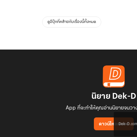
ดูอีบุ๊กที่คล้ายกับเรื่องนี้ทั้งหมด
นิยาย Dek-D
App ที่จะทำให้คุณอ่านนิยายจนวาง
Dek-D.com ใช
ดาวน์โหลดแอป