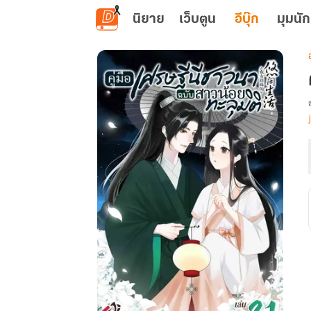
ข้ามไปยังเนื้อหาหลัก
นิยาย
เว็บตูน
อีบุ๊ก
มุมนัก
เ