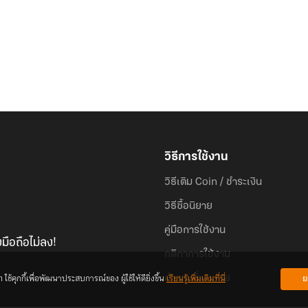
วิธีการใช้งาน
วิธีเติม Coin / ชำระเงิน
วิธีซื้อนิยาย
คู่มือการใช้งาน
มือถือไม่ลง!
กติกาการใช้งาน
้คุกกี้เพื่อพัฒนาประสบการณ์ของ ผู้ใช้ให้ดียิ่งขึ้น
เรียนรู้เพิ่มเติมที่นี่
ย
คำถามที่พบบ่อย