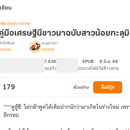
เขียน
อดีต ปัจจุบัน อนาคต
คู่มือเศรษฐีนีชาวนาฉบับสาวน้อยทะลุมิติ
สำนักพิมพ์
นามปากกา
jinovel
Jinovel
รื่อง
คู่มือ
เศรษฐีนี
62.8K
397
7.63K
PG ทั่วไป
EPUB
6 มิ.ย. 66
ชาวนา
จำนวนคำ
จำนวนหน้า (A5)
ยอดวิว
ระดับเนื้อหา
ประเภทไฟล์
วันที่วางขาย
ฉบับ
สาว
น้อย
179
ตัวอย่าง
ซื้ออีบุ๊ก
ทะลุ
มิติ
"""‘หูอู้ซี’ ไม่กล้าพูดได้เต็มปากนักว่ามาเกิดในร่างใหม่ เพ
อีกรอบ