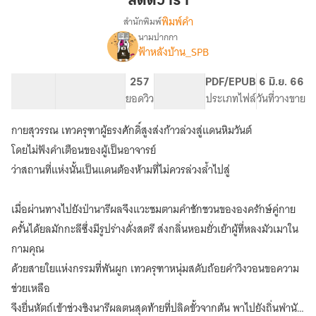
สัตตวารา
พิมพ์คำ
สำนักพิมพ์
นามปากกา
เรื่อง
ฟ้าหลังบ้าน_SPB
สัต
ต
วารา
104.89K
393
257
PG ทั่วไป
PDF/EPUB
6 มิ.ย. 66
(สนพ.
จำนวนคำ
จำนวนหน้า (A5)
ยอดวิว
ระดับเนื้อหา
ประเภทไฟล์
วันที่วางขาย
พิมพ์
คำ)
กายสุวรรณ เทวครุฑาผู้ธรงศักดิ์สูงส่งก้าวล่วงสู่แดนหิมวันต์
โดยไม่ฟังคำเตือนของผู้เป็นอาจารย์
ว่าสถานที่แห่งนั้นเป็นแดนต้องห้ามที่ไม่ควรล่วงล้ำไปสู่
เมื่อผ่านทางไปยังป่านารีผลจึงแวะชมตามคำชักชวนขององครักษ์คู่กาย
ครั้นได้ยลมักกะลีซึ่งมีรูปร่างดั่งสตรี ส่งกลิ่นหอมยั่วเย้าผู้ที่หลงมัวเมาใน
กามคุณ
ด้วยสายใยแห่งกรรมที่พันผูก เทวครุฑาหนุ่มสดับถ้อยคำวิงวอนขอความ
ช่วยเหลือ
จึงยื่นหัตถ์เข้าช่วงชิงนารีผลตนสุดท้ายที่ปลิดขั้วจากต้น พาไปยังถิ่นพำนัก