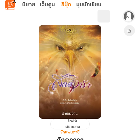
ข้ามไปยังเนื้อหาหลัก
นิยาย
เว็บตูน
อีบุ๊ก
มุมนักเขียน
โหลด
สัต
ตัวอย่าง
ต
รักแฟนตาซี
วารา