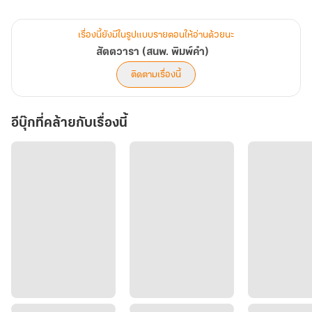
ของตน
นางไร้ชื่อ...ไร้ที่พำนัก...ไร้ความทรงจำ
เรื่องนี้ยังมีในรูปแบบรายตอนให้อ่านด้วยนะ
กายสุวรรณจึงมอบนามให้แก่นาง ตามรัตนชาติที่เนรมิตขึ้นจากหยาดน้ำ
สัตตวารา (สนพ. พิมพ์คำ)
อมฤต
ติดตามเรื่องนี้
ดารัณ...จึงเปรียบประดุจยอดหทัยของกายสุวรรณนับแต่นั้น
ทว่า...ทิพยนารีผู้คงชีวีเพียงสัตตวาร ฤๅจักคู่ควรเคียงข้างเป็นเทวีคู่
อีบุ๊กที่คล้ายกับเรื่องนี้
บัลลังก์