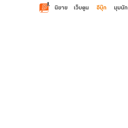
ข้ามไปยังเนื้อหาหลัก
นิยาย
เว็บตูน
อีบุ๊ก
มุมนัก