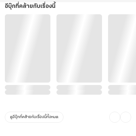
อีบุ๊กที่คล้ายกับเรื่องนี้
สุดท้ายชีวิตของนางจะจบลงเหมือนกับชาติที่แล้วหรือไม่? ไม่มีใครรู้
แต่สิ่งที่ ‘ต้วนชิงหมิง’ ตอบได้แน่นอนก็คือ คนชั่วที่มันเคยฆ่านางกับลูกไว้
มันไม่ได้ตายดีแน่!
.
ต้วนอี้หราน : ข้าไม่สน ถึงแม้จะเป็นของเจ้าแต่ข้าอยากได้ เจ้าก็ต้องให้ข้า
ต้วนชิงหมิง : ทำไมข้าต้องให้!
(ข้ากลับมาเกิดใหม่ครั้งนี้ ชะตาเจ้าจะขาดแน่ ยังไม่รู้ตัวอีก!)"
ดูอีบุ๊กที่คล้ายกับเรื่องนี้ทั้งหมด