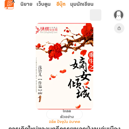
ข้ามไปยังเนื้อหาหลัก
นิยาย
เว็บตูน
อีบุ๊ก
มุมนักเขียน
โหลด
การ
ตัวอย่าง
เกิด
อดีต ปัจจุบัน อนาคต
ใหม่