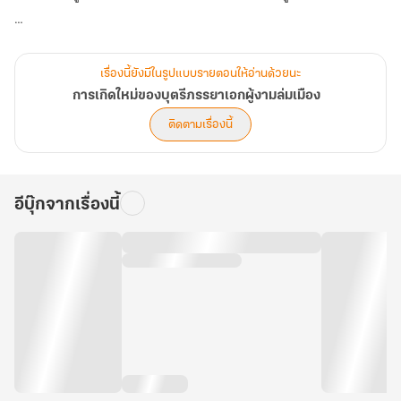
สิ่งที่นางทุ่มเทไปทั้งหมด ถูกตอบแทนด้วยการทรยศ และความตายอัน
แสนเจ็บปวด
เรื่องนี้ยังมีในรูปแบบรายตอนให้อ่านด้วยนะ
การเกิดใหม่ของบุตรีภรรยาเอกผู้งามล่มเมือง
.
ติดตามเรื่องนี้
ทว่าฟ้ามิใช่จะปิดตา มองไม่เห็นความอยุติธรรมนี้
อีบุ๊กจากเรื่องนี้
‘ต้วนชิงหมิง’ จึงได้ย้อนเวลากลับมาเกิดใหม่อีกครั้ง ในตอนที่นางอายุ
ครบ 9 ปี
การกลับมาครั้งนี้ นางหาใช่คนเดิมไม่ ‘ต้วนอวี้หราน’ เจ้าจงคอยดูให้ดี
เตรียมตัวเตรียมใจไว้ ข้าไม่มีวันยอมเจ้าอีกต่อไป ทั้งเจ้าและแม่จอม
วางแผนของเจ้าจะต้องได้รับรู้ถึงความเจ็บปวดอย่างแสนสาหัสแบบที่
พวกเจ้าไม่เคยพบเคยเจอ