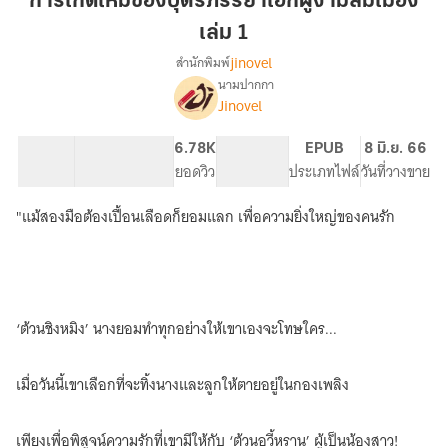
การเกิดใหม่ของบุตรีภรรยาเอกผู้งามล่มเมือง
ของ
เล่ม 1
บุตรี
jinovel
สำนักพิมพ์
ภรรยา
นามปากกา
เอก
เรื่อง
Jinovel
การ
ผู้
เกิด
งาม
ใหม่
49.88K
299
6.78K
PG ทั่วไป
EPUB
8 มิ.ย. 66
ล่ม
ของ
จำนวนคำ
จำนวนหน้า (A5)
ยอดวิว
ระดับเนื้อหา
ประเภทไฟล์
วันที่วางขาย
เมือง
บุตรี
เล่ม
ภรรยา
"แม้สองมือต้องเปื้อนเลือดก็ยอมแลก เพื่อความยิ่งใหญ่ของคนรัก
เอก
1
ผู้
งาม
ล่ม
เมือง
‘ต้วนชิงหมิง’ นางยอมทำทุกอย่างให้เขาเองจะโทษใคร...
เมื่อวันนี้เขาเลือกที่จะทิ้งนางและลูกให้ตายอยู่ในกองเพลิง
เพียงเพื่อพิสูจน์ความรักที่เขามีให้กับ ‘ต้วนอวี้หราน’ ผู้เป็นน้องสาว!