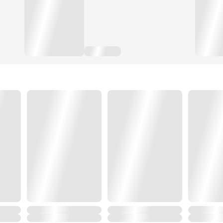
ไม่มีวันยอมเจ้าอีกต่อไป ทั้งเจ้าและแม่จอมวางแผนของเจ้า
แสนสาหัสแบบที่พวกเจ้าไม่เคยพบเคยเจอ
สุดท้ายชีวิตของนางจะจบลงเหมือนกับชาติที่แล้วหรือไม่? ไม
แต่สิ่งที่ ‘ต้วนชิงหมิง’ ตอบได้แน่นอนก็คือ คนชั่วที่มันเคย
.
ต้วนอี้หราน : ข้าไม่สน ถึงแม้จะเป็นของเจ้าแต่ข้าอยากได้ เจ
ต้วนชิงหมิง : ทำไมข้าต้องให้!
(ข้ากลับมาเกิดใหม่ครั้งนี้ ชะตาเจ้าจะขาดแน่ ยังไม่รู้ตัวอีก