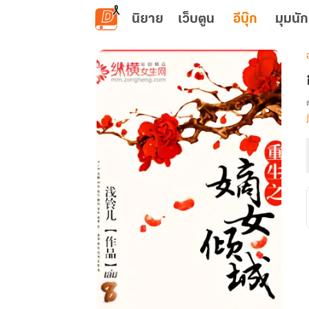
ข้ามไปยังเนื้อหาหลัก
นิยาย
เว็บตูน
อีบุ๊ก
มุมนัก
เ
ผ