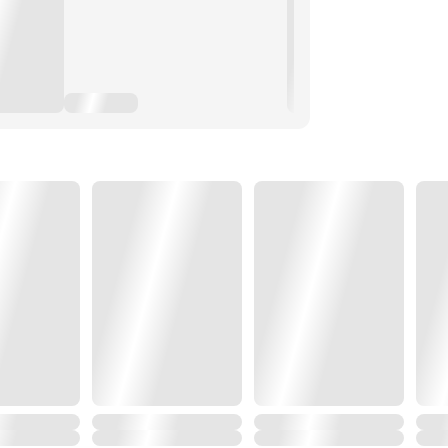
จะต้องได้รับรู้ถึงความเจ็บปวดอย่าง
่มีใครรู้
ฆ่านางกับลูกไว้ มันไม่ได้ตายดีแน่!
้าก็ต้องให้ข้า
!)"