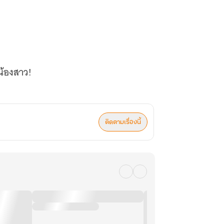
นน้องสาว!
ะความตายอันแสนเจ็บปวด
ติดตามเรื่องนี้
นที่นางอายุครบ 9 ปี
งคอยดูให้ดี เตรียมตัวเตรียมใจไว้ ข้า