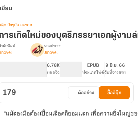
เขียน
อดีต ปัจจุบัน อนาคต
การเกิดใหม่ของบุตรีภรรยาเอกผู้งามล่
สำนักพิมพ์
นามปากกา
jinovel
Jinovel
รื่อง
การ
เกิด
51.93K
298
6.78K
PG ทั่วไป
EPUB
9 มิ.ย. 66
ใหม่
จำนวนคำ
จำนวนหน้า (A5)
ยอดวิว
ระดับเนื้อหา
ประเภทไฟล์
วันที่วางขาย
ของ
บุตรี
ภรรยา
179
ตัวอย่าง
ซื้ออีบุ๊ก
เอก
ู้
งาม
"แม้สองมือต้องเปื้อนเลือดก็ยอมแลก เพื่อความยิ่งใหญ่ข
ล่ม
เมือง