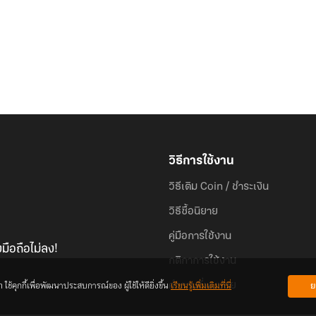
วิธีการใช้งาน
วิธีเติม Coin / ชำระเงิน
วิธีซื้อนิยาย
คู่มือการใช้งาน
มือถือไม่ลง!
กติกาการใช้งาน
้คุกกี้เพื่อพัฒนาประสบการณ์ของ ผู้ใช้ให้ดียิ่งขึ้น
เรียนรู้เพิ่มเติมที่นี่
ย
คำถามที่พบบ่อย