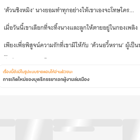
‘ต้วนชิงหมิง’ นางยอมทำทุกอย่างให้เขาเองจะโทษใคร...
เมื่อวันนี้เขาเลือกที่จะทิ้งนางและลูกให้ตายอยู่ในกองเพลิง
เพียงเพื่อพิสูจน์ความรักที่เขามีให้กับ ‘ต้วนอวี้หราน’ ผู้เป็
สิ่งที่นางทุ่มเทไปทั้งหมด ถูกตอบแทนด้วยการทรยศ แล
เรื่องนี้ยังมีในรูปแบบรายตอนให้อ่านด้วยนะ
.
การเกิดใหม่ของบุตรีภรรยาเอกผู้งามล่มเมือง
ทว่าฟ้ามิใช่จะปิดตา มองไม่เห็นความอยุติธรรมนี้
‘ต้วนชิงหมิง’ จึงได้ย้อนเวลากลับมาเกิดใหม่อีกครั้ง ในตอ
การกลับมาครั้งนี้ นางหาใช่คนเดิมไม่ ‘ต้วนอวี้หราน’ เจ้าจ