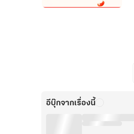
การ
เกิด
ใหม่
ของ
บุตรี
ภรรยา
เอก
ผู้
งาม
ล่ม
เมือง
เล่ม
8
อีบุ๊กจากเรื่องนี้