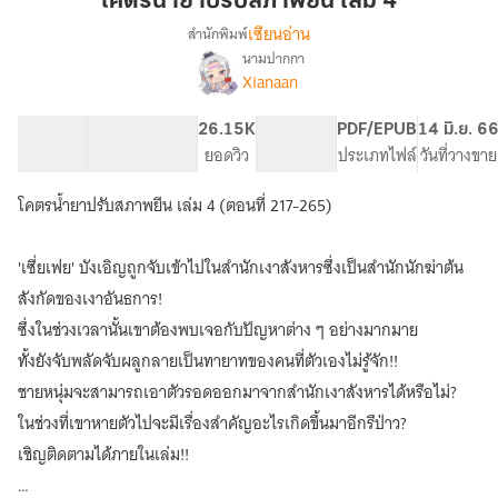
โคตรน้ำยาปรับสภาพยีน เล่ม 4
สภาพ
เซียนอ่าน
สำนักพิมพ์
ยีน
นามปากกา
[จบ
เรื่อง
เล่ม
Xianaan
แล้ว]โคตร
4
น้ำยา
102.33K
490
26.15K
PG ทั่วไป
PDF/EPUB
14 มิ.ย. 6
ปรับ
จำนวนคำ
จำนวนหน้า (A5)
ยอดวิว
ระดับเนื้อหา
ประเภทไฟล์
วันที่วางขาย
สภาพ
ยีน
(อ่าน
โคตรน้ำยาปรับสภาพยีน เล่ม 4 (ตอนที่ 217-265)
ฟรี
วัน
'เซี่ยเฟย' บังเอิญถูกจับเข้าไปในสำนักเงาสังหารซึ่งเป็นสำนักนักฆ่าต้น
ละ
ตอน
สังกัดของเงาอันธการ!
12.00)
ซึ่งในช่วงเวลานั้นเขาต้องพบเจอกับปัญหาต่าง ๆ อย่างมากมาย
ทั้งยังจับพลัดจับผลูกลายเป็นทายาทของคนที่ตัวเองไม่รู้จัก!!
ชายหนุ่มจะสามารถเอาตัวรอดออกมาจากสำนักเงาสังหารได้หรือไม่?
ในช่วงที่เขาหายตัวไปจะมีเรื่องสำคัญอะไรเกิดขึ้นมาอีกรึป่าว?
เชิญติดตามได้ภายในเล่ม!!