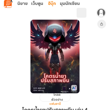
ข้ามไปยังเนื้อหาหลัก
นิยาย
เว็บตูน
อีบุ๊ก
มุมนักเขียน
โหลด
โคตร
ตัวอย่าง
น้ำยา
แฟนตาซี
ปรับ