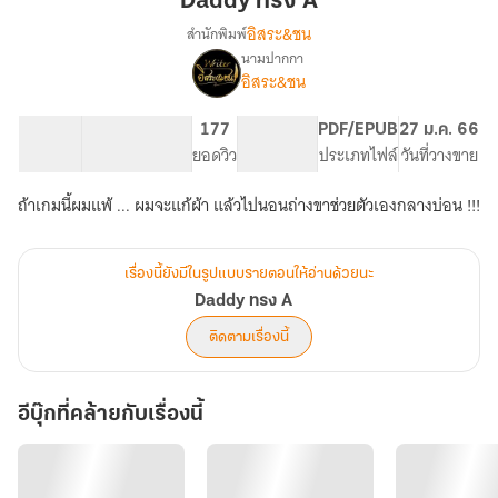
Daddy ทรง A
อิสระ&ชน
สำนักพิมพ์
นามปากกา
Daddy
เรื่อง
อิสระ&ชน
ทรง
A
60.33K
284
177
PG ทั่วไป
PDF/EPUB
27 ม.ค. 66
จำนวนคำ
จำนวนหน้า (A5)
ยอดวิว
ระดับเนื้อหา
ประเภทไฟล์
วันที่วางขาย
ถ้าเกมนี้ผมแพ้ ... ผมจะแก้ผ้า แล้วไปนอนถ่างขาช่วยตัวเองกลางบ่อน !!!
เรื่องนี้ยังมีในรูปแบบรายตอนให้อ่านด้วยนะ
Daddy ทรง A
ติดตามเรื่องนี้
อีบุ๊กที่คล้ายกับเรื่องนี้