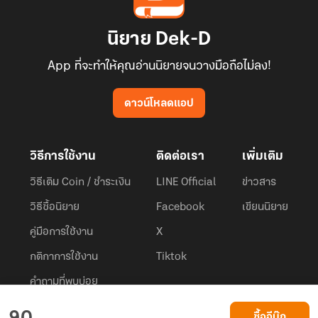
นิยาย Dek-D
App ที่จะทำให้คุณอ่านนิยายจนวางมือถือไม่ลง!
ดาวน์โหลดแอป
วิธีการใช้งาน
ติดต่อเรา
เพิ่มเติม
วิธีเติม Coin / ชำระเงิน
LINE Official
ข่าวสาร
วิธีซื้อนิยาย
Facebook
เขียนนิยาย
คู่มือการใช้งาน
X
กติกาการใช้งาน
Tiktok
คำถามที่พบบ่อย
Dek-D.com ใช้คุกกี้เพื่อพัฒนาประสบการณ์ของ ผู้ใช้ให้ดียิ่งขึ้น
ซื้ออีบุ๊ก