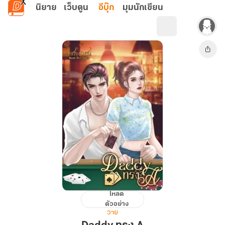
ข้ามไปยังเนื้อหาหลัก
นิยาย
เว็บตูน
อีบุ๊ก
มุมนักเขียน
โหลด
Daddy
ตัวอย่าง
ทรง
วาย
A