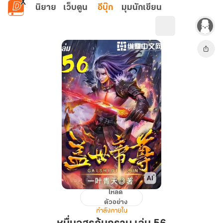
ข้ามไปยังเนื้อหาหลัก
นิยาย
เว็บตูน
อีบุ๊ก
มุมนักเขียน
โหลด
หมื่น
ตัวอย่าง
อสูร
กำลังภายใน
ก้ม