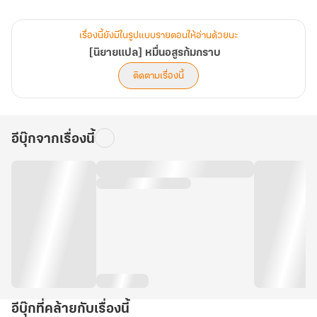
แต่ด้วยเหตุไม่คาดคิดเต้าหลิงได้ดื่มโลหิตอสูรลงไป ทำให้เขาซึ่งใครต่างก็
รู้จักในฐานะเทพแห่งการนอน
เรื่องนี้ยังมีในรูปแบบรายตอนให้อ่านด้วยนะ
[นิยายแปล] หมื่นอสูรก้มกราบ
และต่างดูถูกพลังอันต้อยต่ำของเขากลายมาเป็นบุคคลที่ทุกคนต้องตก
ติดตามเรื่องนี้
ตะลึง"
อีบุ๊กจากเรื่องนี้
อีบุ๊กที่คล้ายกับเรื่องนี้