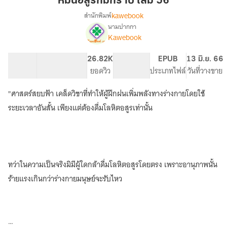
หมื่นอสูรก้มกราบ เล่ม 56
กราบ
kawebook
สำนักพิมพ์
เล่ม
นามปากกา
[นิยาย
เรื่อง
56
Kawebook
แปล]
หมื่น
52.2K
376
26.82K
PG ทั่วไป
EPUB
13 มิ.ย. 66
อสูร
จำนวนคำ
จำนวนหน้า (A5)
ยอดวิว
ระดับเนื้อหา
ประเภทไฟล์
วันที่วางขาย
ก้ม
กราบ
"ศาสตร์สยบฟ้า เคล็ดวิชาที่ทำให้ผู้ฝึกฝนเพิ่มพลังทางร่างกายโดยใช้
ระยะเวลาอันสั้น เพียงแต่ต้องดื่มโลหิตอสูรเท่านั้น
ทว่าในความเป็นจริงมิมีผู้ใดกล้าดื่มโลหิตอสูรโดยตรง เพราะอานุภาพนั้น
ร้ายแรงเกินกว่าร่างกายมนุษย์จะรับไหว