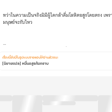
ทว่าในความเป็นจริงมิมีผู้ใดกล้าดื่มโลหิตอสูรโดยตรง เพร
มนุษย์จะรับไหว
แต่ด้วยเหตุไม่คาดคิดเต้าหลิงได้ดื่มโลหิตอสูรลงไป ทำให้เ
นอน
เรื่องนี้ยังมีในรูปแบบรายตอนให้อ่านด้วยนะ
[นิยายแปล] หมื่นอสูรก้มกราบ
และต่างดูถูกพลังอันต้อยต่ำของเขากลายมาเป็นบุคคลที่ท