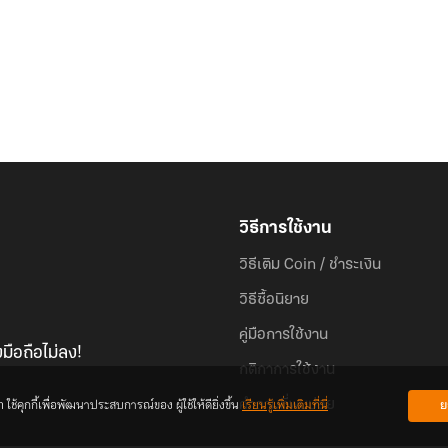
วิธีการใช้งาน
วิธีเติม Coin / ชำระเงิน
วิธีซื้อนิยาย
คู่มือการใช้งาน
มือถือไม่ลง!
กติกาการใช้งาน
้คุกกี้เพื่อพัฒนาประสบการณ์ของ ผู้ใช้ให้ดียิ่งขึ้น
เรียนรู้เพิ่มเติมที่นี่
ย
คำถามที่พบบ่อย