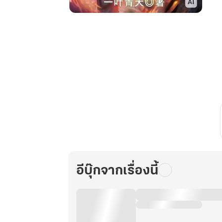
หมื่น
อสูร
ก้ม
กราบ
เล่ม
72
อีบุ๊กจากเรื่องนี้