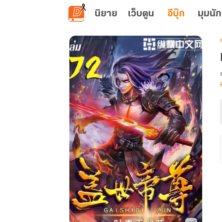
ข้ามไปยังเนื้อหาหลัก
นิยาย
เว็บตูน
อีบุ๊ก
มุมนัก
เ