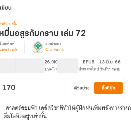
เขียน
กำลังภายใน
หมื่นอสูรก้มกราบ เล่ม 72
สำนักพิมพ์
นามปากกา
kawebook
Kawebook
[นิยาย
รื่อง
แปล]
หมื่น
48.94K
347
26.9K
PG ทั่วไป
EPUB
13 มิ.ย. 66
อสูร
จำนวนคำ
จำนวนหน้า (A5)
ยอดวิว
ระดับเนื้อหา
ประเภทไฟล์
วันที่วางขาย
ก้ม
กราบ
170
ตัวอย่าง
ซื้ออีบุ๊ก
"ศาสตร์สยบฟ้า เคล็ดวิชาที่ทำให้ผู้ฝึกฝนเพิ่มพลังทางร่าง
ดื่มโลหิตอสูรเท่านั้น