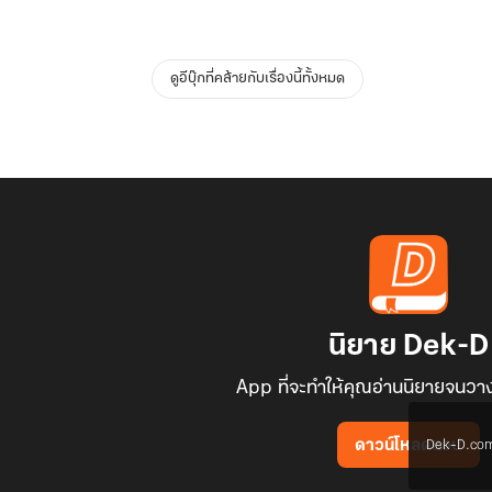
ดูอีบุ๊กที่คล้ายกับเรื่องนี้ทั้งหมด
นิยาย Dek-D
App ที่จะทำให้คุณอ่านนิยายจนวาง
Dek-D.com ใช
ดาวน์โหลดแอป