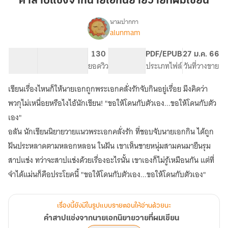
คำสาปแช่งจากนายเอกนิยายวายที่ผมเขียน
จาก
นาย
นามปากกา
alunmam
เรื่อง
เอก
คำ
นิยาย
สาป
114.3K
524
130
PG ทั่วไป
PDF/EPUB
27 ม.ค. 66
วาย
แช่ง
จำนวนคำ
จำนวนหน้า (A5)
ยอดวิว
ระดับเนื้อหา
ประเภทไฟล์
วันที่วางขาย
ที่
จาก
นาย
ผม
เขียนเรื่องไหนก็ให้นายเอกถูกพระเอกคลั่งรักจับกินอยู่เรื่อย มึงคิดว่า
เอก
เขียน
นิยาย
พวกุไม่เหนื่อยหรือไงไอ้นักเขียน! "ขอให้โดนกับตัวเอง...ขอให้โดนกับตัว
วาย
เอง"
ที่
อลัน นักเขียนนิยายวายแนวพระเอกคลั่งรัก ที่ชอบจับนายเอกกิน ได้ถูก
ผม
เขียน
ฝันประหลาดตามหลอกหลอน ในฝัน เขาเห็นชายหนุ่มสามคนมายืนรุม
สาปแช่ง ทว่าจะสาปแช่งด้วยเรื่องอะไรนั้น เขาเองก็ไม่รู้เหมือนกัน แต่ที่
จำได้แม่นก็คือประโยคนี้ "ขอให้โดนกับตัวเอง...ขอให้โดนกับตัวเอง"
เรื่องนี้ยังมีในรูปแบบรายตอนให้อ่านด้วยนะ
คำสาปแช่งจากนายเอกนิยายวายที่ผมเขียน