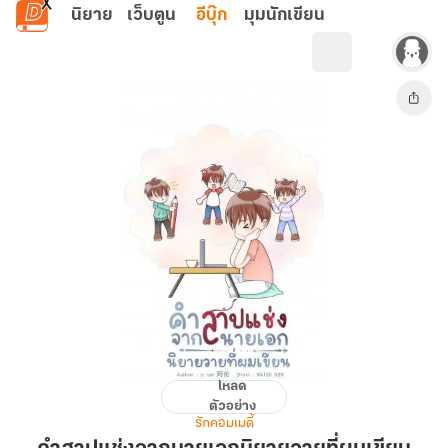
ข้ามไปยังเนื้อหาหลัก
นิยาย
เว็บตูน
อีบุ๊ก
มุมนักเขียน
โหลด
คำ
ตัวอย่าง
สาป
รักคอมเมดี้
แช่ง