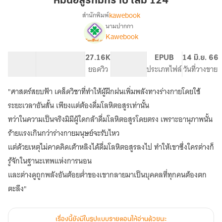
หมื่นอสูรก้มกราบ เล่ม 124
กราบ
kawebook
สำนักพิมพ์
เล่ม
นามปากกา
[นิยาย
เรื่อง
124
Kawebook
แปล]
หมื่น
44.87K
363
27.16K
PG ทั่วไป
EPUB
14 มิ.ย. 66
อสูร
จำนวนคำ
จำนวนหน้า (A5)
ยอดวิว
ระดับเนื้อหา
ประเภทไฟล์
วันที่วางขาย
ก้ม
กราบ
"ศาสตร์สยบฟ้า เคล็ดวิชาที่ทำให้ผู้ฝึกฝนเพิ่มพลังทางร่างกายโดยใช้
ระยะเวลาอันสั้น เพียงแต่ต้องดื่มโลหิตอสูรเท่านั้น
ทว่าในความเป็นจริงมิมีผู้ใดกล้าดื่มโลหิตอสูรโดยตรง เพราะอานุภาพนั้น
ร้ายแรงเกินกว่าร่างกายมนุษย์จะรับไหว
แต่ด้วยเหตุไม่คาดคิดเต้าหลิงได้ดื่มโลหิตอสูรลงไป ทำให้เขาซึ่งใครต่างก็
รู้จักในฐานะเทพแห่งการนอน
และต่างดูถูกพลังอันต้อยต่ำของเขากลายมาเป็นบุคคลที่ทุกคนต้องตก
ตะลึง"
เรื่องนี้ยังมีในรูปแบบรายตอนให้อ่านด้วยนะ