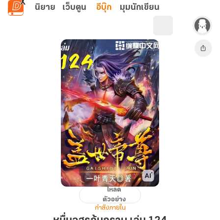
ข้ามไปยังเนื้อหาหลัก
นิยาย
เว็บตูน
อีบุ๊ก
มุมนักเขียน
โหลด
หมื่น
ตัวอย่าง
อสูร
กำลังภายใน
ก้ม