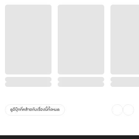
ความหวังของราชวงศ์คือ รัชทายาท “โจวหยวน” ผู้ที่ถูกทำนายว่าคือ
“เทพมังกรในตำนาน” กลับชาติมาเกิด
ทว่าด้วยแผนการณ์ต่ำช้าของศัตรู ทำให้ดวงชะตาของเขาต้องคำสาป
ลมปราณพิการ ไร้หนทางฝึกบำเพ็ญ!
.
การฝึกฝน “อักขระหยวน” จึงเป็นทางออกสุดท้าย ในการยับยั้งพิษมังกร
พิโรธได้
ชายหนุ่มผู้ถูกช่วงชิงชะตาอันยิ่งใหญ่ ต้องเผชิญกับหนทางการฝึกบำเพ็ญ
ดูอีบุ๊กที่คล้ายกับเรื่องนี้ทั้งหมด
อันยากลำบาก
.