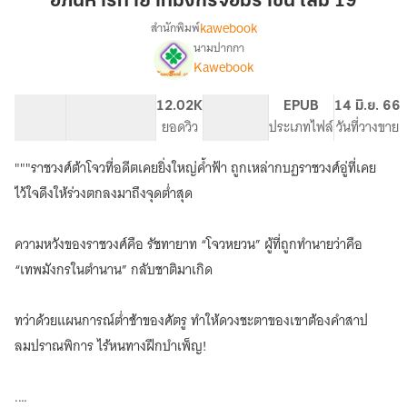
อภินิหารทายาทมังกรจอมราชัน เล่ม 19
จอม
kawebook
สำนักพิมพ์
ราชัน
นามปากกา
เรื่อง
เล่ม
Kawebook
อภินิหาร
19
ทายาท
มังกร
48.55K
345
12.02K
PG ทั่วไป
EPUB
14 มิ.ย. 66
จอม
จำนวนคำ
จำนวนหน้า (A5)
ยอดวิว
ระดับเนื้อหา
ประเภทไฟล์
วันที่วางขาย
ราชันย์
"""ราชวงศ์ต้าโจวที่อดีตเคยยิ่งใหญ่ค้ำฟ้า ถูกเหล่ากบฏราชวงศ์อู่ที่เคย
ไว้ใจดึงให้ร่วงตกลงมาถึงจุดต่ำสุด
ความหวังของราชวงศ์คือ รัชทายาท “โจวหยวน” ผู้ที่ถูกทำนายว่าคือ
“เทพมังกรในตำนาน” กลับชาติมาเกิด
ทว่าด้วยแผนการณ์ต่ำช้าของศัตรู ทำให้ดวงชะตาของเขาต้องคำสาป
ลมปราณพิการ ไร้หนทางฝึกบำเพ็ญ!
.