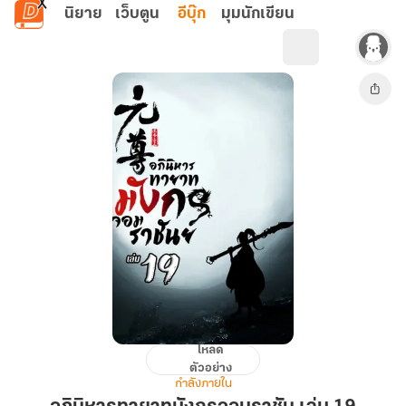
ข้ามไปยังเนื้อหาหลัก
นิยาย
เว็บตูน
อีบุ๊ก
มุมนักเขียน
โหลด
อภินิหาร
ตัวอย่าง
ทายาท
กำลังภายใน
มังกร