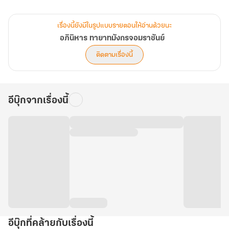
การฝึกฝน “อักขระหยวน” จึงเป็นทางออกสุดท้าย ในการยับยั้งพิษมังกร
เรื่องนี้ยังมีในรูปแบบรายตอนให้อ่านด้วยนะ
พิโรธได้
อภินิหาร ทายาทมังกรจอมราชันย์
ติดตามเรื่องนี้
ชายหนุ่มผู้ถูกช่วงชิงชะตาอันยิ่งใหญ่ ต้องเผชิญกับหนทางการฝึกบำเพ็ญ
อันยากลำบาก
อีบุ๊กจากเรื่องนี้
.
ภายภาคหน้าเขาจักต้องรุ่งโรจน์สะเทือนฟ้าดิน จักยืนยงเฉกดวงตะวัน
และจันทรา
เป็นเทพมังกรที่ไม่เคยพบพานในใต้หล้า หนี้แค้นทั้งหมดนี้ ต่อจากนี้พวก
เราคงได้คิดบัญชีกัน!
ราชวงศ์ต้าโจวที่อดีตเคยยิ่งใหญ่ค้ำฟ้า ถูกเหล่ากบฏราชวงศ์อู่ที่เคยไว้ใจ
ดึงให้ร่วงตกลงมาถึงจุดต่ำสุด
อีบุ๊กที่คล้ายกับเรื่องนี้