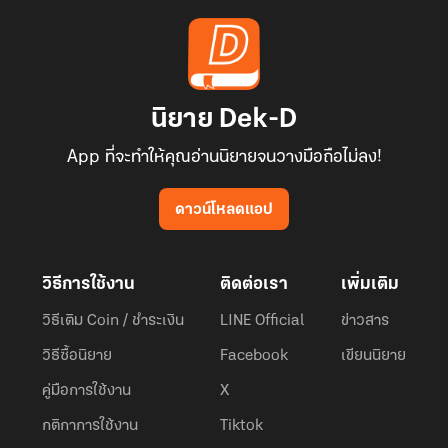
ภายภาคหน้าเขาจักต้องรุ่งโรจน์สะเทือนฟ้าดิน จักยืนยงเฉกดวงตะวัน
และจันทรา
นิยาย Dek-D
เป็นเทพมังกรที่ไม่เคยพบพานในใต้หล้า หนี้แค้นทั้งหมดนี้ ต่อจากนี้พวก
เราคงได้คิดบัญชีกัน!"""
App ที่จะทำให้คุณอ่านนิยายจนวางมือถือไม่ลง!
ดาวน์โหลดแอป
วิธีการใช้งาน
ติดต่อเรา
เพิ่มเติม
วิธีเติม Coin / ชำระเงิน
LINE Official
ข่าวสาร
วิธีซื้อนิยาย
Facebook
เขียนนิยาย
คู่มือการใช้งาน
X
กติกาการใช้งาน
Tiktok