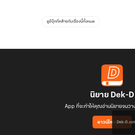
ดูอีบุ๊กที่คล้ายกับเรื่องนี้ทั้งหมด
นิยาย Dek-D
App ที่จะทำให้คุณอ่านนิยายจนวาง
Dek-D.com ใช
ดาวน์โหลดแอป