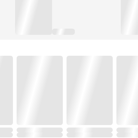
เป็นเทพมังกรที่ไม่เคยพบพานในใต้หล้า หนี้แค้นทั้งหมดนี้
ราชวงศ์ต้าโจวที่อดีตเคยยิ่งใหญ่ค้ำฟ้า ถูกเหล่ากบฏราชวงศ์
ต่ำสุด
ความหวังของราชวงศ์คือ รัชทายาท “โจวหยวน” ผู้ที่ถูกท
ชาติมาเกิด
ทว่าด้วยแผนการณ์ต่ำช้าของศัตรู ทำให้ดวงชะตาของเขา
บำเพ็ญ!
.
การฝึกฝน “อักขระหยวน” จึงเป็นทางออกสุดท้าย ในการยับย
ชายหนุ่มผู้ถูกช่วงชิงชะตาอันยิ่งใหญ่ ต้องเผชิญกับหน