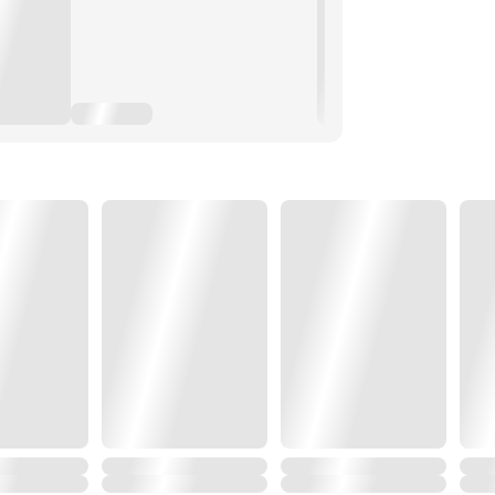
 ต่อจากนี้พวกเราคงได้คิดบัญชีกัน!
อู่ที่เคยไว้ใจดึงให้ร่วงตกลงมาถึงจุด
ำนายว่าคือ “เทพมังกรในตำนาน” กลับ
ต้องคำสาป ลมปราณพิการ ไร้หนทางฝึก
ั้งพิษมังกรพิโรธได้
ทางการฝึกบำเพ็ญอันยากลำบาก