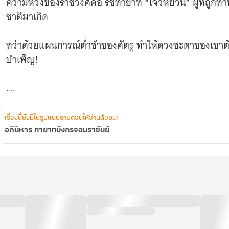
ความหวังของราชวงศ์คือ รัชทายาท “โจวหยวน” ผู้ที่ถูกท
ชาติมาเกิด
ทว่าด้วยแผนการณ์ต่ำช้าของศัตรู ทำให้ดวงชะตาของเขา
บำเพ็ญ!
.
การฝึกฝน “อักขระหยวน” จึงเป็นทางออกสุดท้าย ในการยับย
เรื่องนี้ยังมีในรูปแบบรายตอนให้อ่านด้วยนะ
อภินิหาร ทายาทมังกรจอมราชันย์
ชายหนุ่มผู้ถูกช่วงชิงชะตาอันยิ่งใหญ่ ต้องเผชิญกับหน
.
ภายภาคหน้าเขาจักต้องรุ่งโรจน์สะเทือนฟ้าดิน จักยืนยง