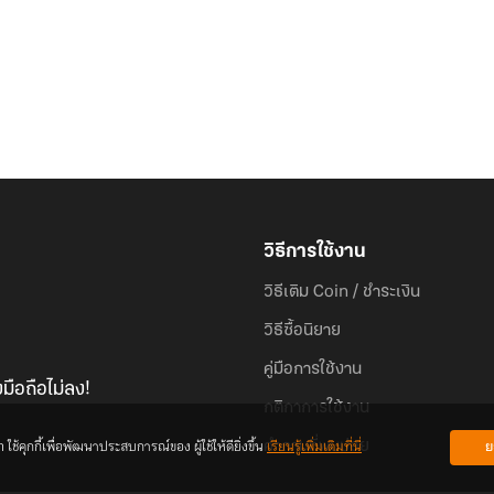
.
ภายภาคหน้าเขาจักต้องรุ่งโรจน์สะเทือนฟ้าดิน จักยืนยง
เป็นเทพมังกรที่ไม่เคยพบพานในใต้หล้า หนี้แค้นทั้งหมดนี้ 
วิธีการใช้งาน
วิธีเติม Coin / ชำระเงิน
วิธีซื้อนิยาย
คู่มือการใช้งาน
มือถือไม่ลง!
กติกาการใช้งาน
้คุกกี้เพื่อพัฒนาประสบการณ์ของ ผู้ใช้ให้ดียิ่งขึ้น
เรียนรู้เพิ่มเติมที่นี่
ย
คำถามที่พบบ่อย