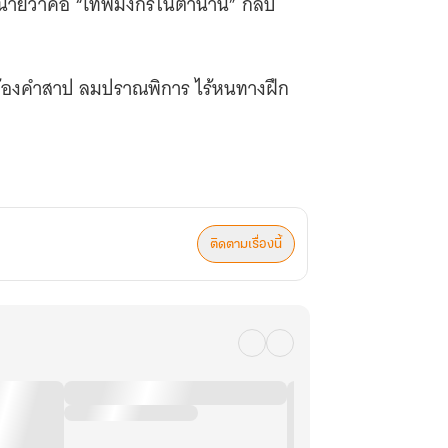
ำนายว่าคือ “เทพมังกรในตำนาน” กลับ
ต้องคำสาป ลมปราณพิการ ไร้หนทางฝึก
ั้งพิษมังกรพิโรธได้
ติดตามเรื่องนี้
ทางการฝึกบำเพ็ญอันยากลำบาก
เฉกดวงตะวันและจันทรา