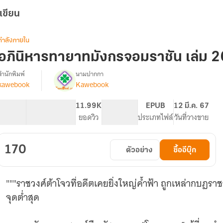
เขียน
กำลังภายใน
อภินิหารทายาทมังกรจอมราชัน เล่ม 2
สำนักพิมพ์
นามปากกา
kawebook
Kawebook
รื่อง
อภินิหาร
ทายาท
47.32K
342
11.99K
PG ทั่วไป
EPUB
12 มี.ค. 67
มังกร
จำนวนคำ
จำนวนหน้า (A5)
ยอดวิว
ระดับเนื้อหา
ประเภทไฟล์
วันที่วางขาย
จอม
ราชันย์
170
ตัวอย่าง
ซื้ออีบุ๊ก
"""ราชวงศ์ต้าโจวที่อดีตเคยยิ่งใหญ่ค้ำฟ้า ถูกเหล่ากบฏราชว
จุดต่ำสุด