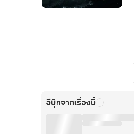
อภินิหาร
ทายาท
มังกร
จอม
ราชัน
เล่ม
26
อีบุ๊กจากเรื่องนี้