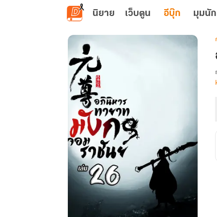
ข้ามไปยังเนื้อหาหลัก
นิยาย
เว็บตูน
อีบุ๊ก
มุมนัก
เ