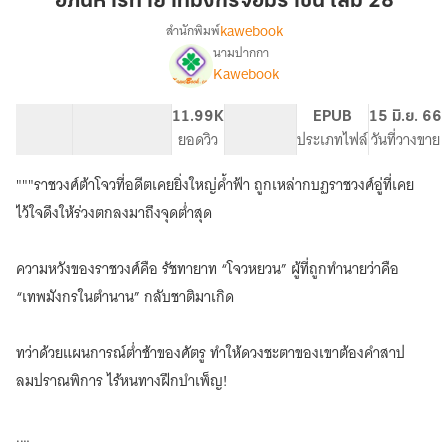
อภินิหารทายาทมังกรจอมราชัน เล่ม 28
จอม
kawebook
สำนักพิมพ์
ราชัน
นามปากกา
เรื่อง
เล่ม
Kawebook
อภินิหาร
28
ทายาท
มังกร
45.86K
335
11.99K
PG ทั่วไป
EPUB
15 มิ.ย. 66
จอม
จำนวนคำ
จำนวนหน้า (A5)
ยอดวิว
ระดับเนื้อหา
ประเภทไฟล์
วันที่วางขาย
ราชันย์
"""ราชวงศ์ต้าโจวที่อดีตเคยยิ่งใหญ่ค้ำฟ้า ถูกเหล่ากบฏราชวงศ์อู่ที่เคย
ไว้ใจดึงให้ร่วงตกลงมาถึงจุดต่ำสุด
ความหวังของราชวงศ์คือ รัชทายาท “โจวหยวน” ผู้ที่ถูกทำนายว่าคือ
“เทพมังกรในตำนาน” กลับชาติมาเกิด
ทว่าด้วยแผนการณ์ต่ำช้าของศัตรู ทำให้ดวงชะตาของเขาต้องคำสาป
ลมปราณพิการ ไร้หนทางฝึกบำเพ็ญ!
.