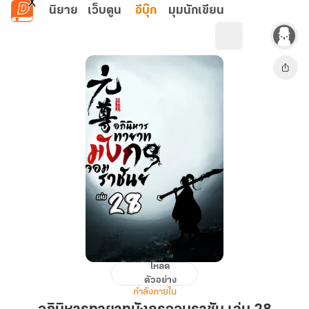
ข้ามไปยังเนื้อหาหลัก
นิยาย
เว็บตูน
อีบุ๊ก
มุมนักเขียน
โหลด
อภินิหาร
ตัวอย่าง
ทายาท
กำลังภายใน
มังกร