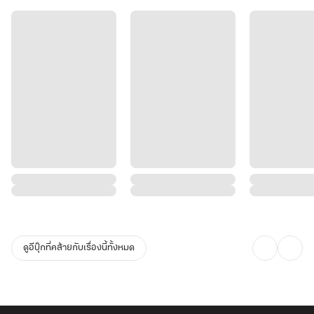
ความหวังของราชวงศ์คือ รัชทายาท “โจวหยวน” ผู้ที่ถูกทำนายว่าคือ
“เทพมังกรในตำนาน” กลับชาติมาเกิด
ทว่าด้วยแผนการณ์ต่ำช้าของศัตรู ทำให้ดวงชะตาของเขาต้องคำสาป
ลมปราณพิการ ไร้หนทางฝึกบำเพ็ญ!
.
การฝึกฝน “อักขระหยวน” จึงเป็นทางออกสุดท้าย ในการยับยั้งพิษมังกร
พิโรธได้
ชายหนุ่มผู้ถูกช่วงชิงชะตาอันยิ่งใหญ่ ต้องเผชิญกับหนทางการฝึกบำเพ็ญ
ดูอีบุ๊กที่คล้ายกับเรื่องนี้ทั้งหมด
อันยากลำบาก
.