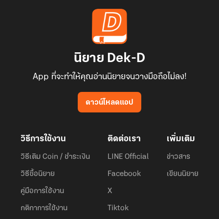
ภายภาคหน้าเขาจักต้องรุ่งโรจน์สะเทือนฟ้าดิน จักยืนยงเฉกดวงตะวัน
และจันทรา
นิยาย Dek-D
เป็นเทพมังกรที่ไม่เคยพบพานในใต้หล้า หนี้แค้นทั้งหมดนี้ ต่อจากนี้พวก
เราคงได้คิดบัญชีกัน!"""
App ที่จะทำให้คุณอ่านนิยายจนวางมือถือไม่ลง!
ดาวน์โหลดแอป
วิธีการใช้งาน
ติดต่อเรา
เพิ่มเติม
วิธีเติม Coin / ชำระเงิน
LINE Official
ข่าวสาร
วิธีซื้อนิยาย
Facebook
เขียนนิยาย
คู่มือการใช้งาน
X
กติกาการใช้งาน
Tiktok