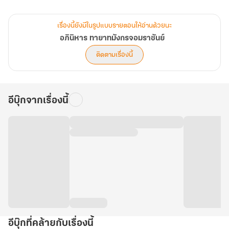
การฝึกฝน “อักขระหยวน” จึงเป็นทางออกสุดท้าย ในการยับยั้งพิษมังกร
เรื่องนี้ยังมีในรูปแบบรายตอนให้อ่านด้วยนะ
พิโรธได้
อภินิหาร ทายาทมังกรจอมราชันย์
ติดตามเรื่องนี้
ชายหนุ่มผู้ถูกช่วงชิงชะตาอันยิ่งใหญ่ ต้องเผชิญกับหนทางการฝึกบำเพ็ญ
อันยากลำบาก
อีบุ๊กจากเรื่องนี้
.
ภายภาคหน้าเขาจักต้องรุ่งโรจน์สะเทือนฟ้าดิน จักยืนยงเฉกดวงตะวัน
และจันทรา
เป็นเทพมังกรที่ไม่เคยพบพานในใต้หล้า หนี้แค้นทั้งหมดนี้ ต่อจากนี้พวก
เราคงได้คิดบัญชีกัน!
ราชวงศ์ต้าโจวที่อดีตเคยยิ่งใหญ่ค้ำฟ้า ถูกเหล่ากบฏราชวงศ์อู่ที่เคยไว้ใจ
ดึงให้ร่วงตกลงมาถึงจุดต่ำสุด
อีบุ๊กที่คล้ายกับเรื่องนี้