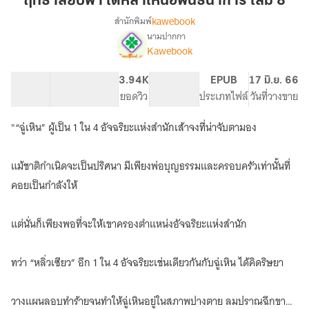
ฤทธาสยบฟ้า ใต้หล้าเหนือพันธนาการ เล่ม 8
ใต้
kawebook
สำนักพิมพ์
หล้า
นามปากกา
[นิยาย
เรื่อง
เหนือ
Kawebook
แปล]
พันธนาการ
ฤทธา
เล่ม
55.74K
434
3.94K
PG ทั่วไป
EPUB
17 มิ.ย. 66
สยบ
8
จำนวนคำ
จำนวนหน้า (A5)
ยอดวิว
ระดับเนื้อหา
ประเภทไฟล์
วันที่วางขาย
ฟ้า
ใต้
หล้า
"“ฉู่เหิน” ผู้เป็น 1 ใน 4 อัจฉริยะแห่งสำนักเส้าจงที่น่าจับตามอง
เหนือ
พันธนาการ
แม้ชาติกำเนิดจะเป็นปริศนา มีเพียงพ่อบุญธรรมและครอบครัวเท่านั้นที่
คอยเป็นกำลังให้
แต่นั่นก็เพียงพอที่จะให้เขาครองตำแหน่งอัจฉริยะแห่งสำนัก
ทว่า “หลิ่วเซียว” อีก 1 ใน 4 อัจฉริยะเช่นเดียวกันกับฉู่เหิน ได้คิดริษยา
วางแผนลอบทำร้ายจนทำให้ฉู่เหินอยู่ในสภาพปางตาย ลมปราณฉีกขาด