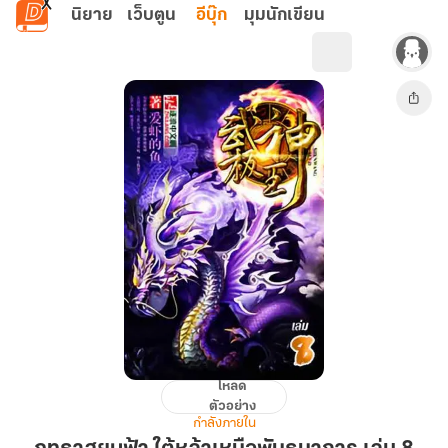
ข้ามไปยังเนื้อหาหลัก
นิยาย
เว็บตูน
อีบุ๊ก
มุมนักเขียน
โหลด
ฤทธา
ตัวอย่าง
สยบ
กำลังภายใน
ฟ้า