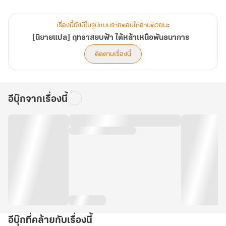
เสียหาย
เรื่องนี้ยังมีในรูปแบบรายตอนให้อ่านด้วยนะ
ต่อให้ดีขึ้นได้ก็จำต้องพิการเป็นคนไร้ค่า…
[นิยายแปล] ฤทธาสยบฟ้า ใต้หล้าเหนือพันธนาการ
ติดตามเรื่องนี้
ขณะที่ชีวิตกำลังจะดับไปอย่างสิ้นหวัง
ได้มีชายปริศนานามว่า “หลีอู๋ซาง” เข้ามาช่วยเหลือฉู่เหินเอาไว้ รักษา
อีบุ๊กจากเรื่องนี้
อาการจนรอดพ้นความตาย
ซ้ำยังปลุกพลังก้นบึ้งในร่างอย่าง “เนตรปีศาจ” ให้กับฉู่เหินได้อีกด้วย
ด้วยพลังแห่งเนตรปีศาจจากชายลึกลับ ฉู่เหินสาบานว่าจะขอกลับไปล้าง
แค้นมันผู้นั้นที่ทำร้ายเขา
พร้อมประกาศศักดาสยบทั่วหล้า สะเทือนปฐพี
อีบุ๊กที่คล้ายกับเรื่องนี้