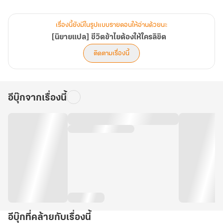
เขาฟื้นขึ้นมาในร่างบุตรบุญธรรมของประมุขตระกูลเฟิง
เรื่องนี้ยังมีในรูปแบบรายตอนให้อ่านด้วยนะ
.
[นิยายแปล] ชีวิตข้าไยต้องให้ใครลิขิต
ติดตามเรื่องนี้
แต่อนิจจาร่างนี้ช่างแสนอ่อนแอ... ใช้พลังปราณไม่ได้แม้แต่เพียงนิด
เดียว
อีบุ๊กจากเรื่องนี้
ทว่าในช่วงเวลาที่เขาใกล้ตาย กลับมี ‘สัญลักษณ์มังกรลึกลับ’ ปรากฏขึ้น
.
และนั่นก็ทำให้เขาได้เข้าสู่วิถีแห่งยุทธ์ บุกทะลวงสู่พลังแห่งมังกรผู้ยิ่ง
ใหญ่!"
อีบุ๊กที่คล้ายกับเรื่องนี้