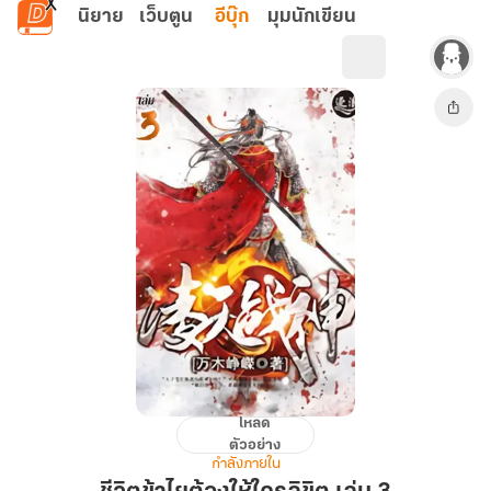
ข้ามไปยังเนื้อหาหลัก
นิยาย
เว็บตูน
อีบุ๊ก
มุมนักเขียน
โหลด
ชีวิต
ตัวอย่าง
ข้า
กำลังภายใน
ไย