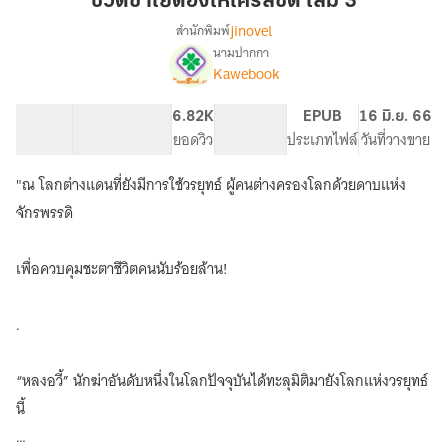
ชีวิตข้าไยต้องให้ใครลิขิต เล่ม 3
ต้อง
jinovel
สำนักพิมพ์
ให้
นามปากกา
[นิยาย
เรื่อง
ใคร
Kawebook
แปล]
ลิขิต
ชีวิต
เล่ม
64.48K
355
6.82K
PG ทั่วไป
EPUB
16 มิ.ย. 66
ข้า
3
จำนวนคำ
จำนวนหน้า (A5)
ยอดวิว
ระดับเนื้อหา
ประเภทไฟล์
วันที่วางขาย
ไย
ต้อง
ให้
"ณ โลกต่างแดนที่ยังมีการใช้วรยุทธ์ ผู้คนต่างครองโลกด้วยดาบแห่ง
ใคร
จักรพรรดิ
ลิขิต
เพื่อควบคุมชะตาชีวิตคนนับร้อยล้าน!
.
“หลงอวี้” นักฆ่าอันดับหนึ่งในโลกปัจจุบันได้ทะลุมิติมายังโลกแห่งวรยุทธ์
นี้