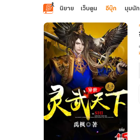
ข้ามไปยังเนื้อหาหลัก
นิยาย
เว็บตูน
อีบุ๊ก
มุมนัก
เ