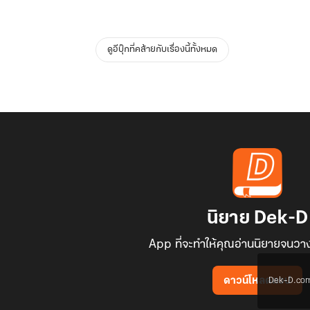
ดูอีบุ๊กที่คล้ายกับเรื่องนี้ทั้งหมด
นิยาย Dek-D
App ที่จะทำให้คุณอ่านนิยายจนวาง
Dek-D.com ใช
ดาวน์โหลดแอป