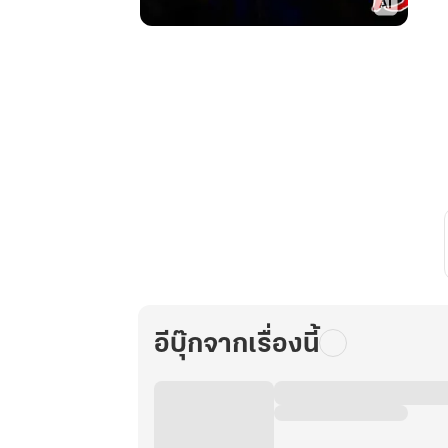
จิต
วิญญาณ
เทพ
ยุทธ์
สยบ
เทวะ
เล่ม
15
อีบุ๊กจากเรื่องนี้