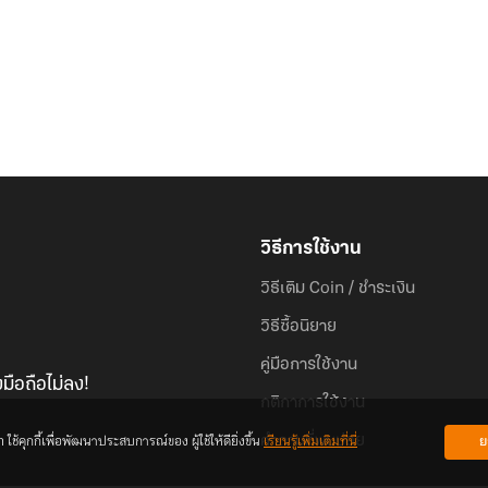
วิธีการใช้งาน
วิธีเติม Coin / ชำระเงิน
วิธีซื้อนิยาย
คู่มือการใช้งาน
มือถือไม่ลง!
กติกาการใช้งาน
้คุกกี้เพื่อพัฒนาประสบการณ์ของ ผู้ใช้ให้ดียิ่งขึ้น
เรียนรู้เพิ่มเติมที่นี่
ย
คำถามที่พบบ่อย