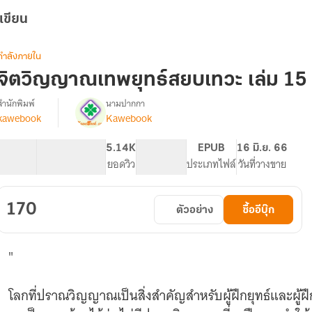
เขียน
กำลังภายใน
จิตวิญญาณเทพยุทธ์สยบเทวะ เล่ม 15
สำนักพิมพ์
นามปากกา
kawebook
Kawebook
[นิยาย
รื่อง
แปล]
จิต
65.36K
403
5.14K
PG ทั่วไป
EPUB
16 มิ.ย. 66
วิญญาณ
จำนวนคำ
จำนวนหน้า (A5)
ยอดวิว
ระดับเนื้อหา
ประเภทไฟล์
วันที่วางขาย
เทพ
ยุทธ์
สยบ
170
ตัวอย่าง
ซื้ออีบุ๊ก
เทวะ
"
โลกที่ปราณวิญญาณเป็นสิ่งสำคัญสำหรับผู้ฝึกยุทธ์และผู้ฝึ