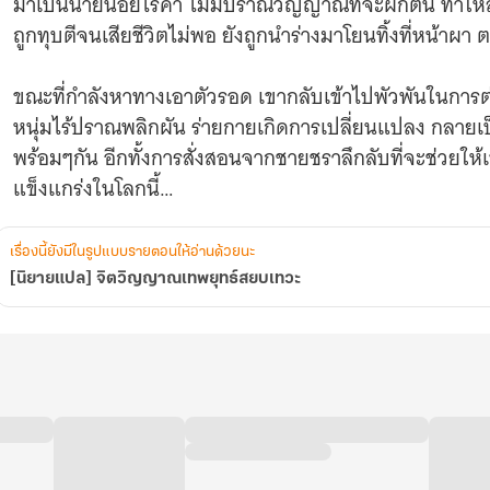
มาเป็นนายน้อยไร้ค่า ไม่มีปราณวิญญาณที่จะฝึกตน ทำให้ส
ถูกทุบตีจนเสียชีวิตไม่พอ ยังถูกนำร่างมาโยนทิ้งที่หน้าผ
ขณะที่กำลังหาทางเอาตัวรอด เขากลับเข้าไปพัวพันในการต่อส
หนุ่มไร้ปราณพลิกผัน ร่ายกายเกิดการเปลี่ยนแปลง กลายเป
พร้อมๆกัน อีกทั้งการสั่งสอนจากชายชราลึกลับที่จะช่วยให้
แข็งแกร่งในโลกนี้
เส้นทางการก้าวขึ้นสู่ผู้แข็งแกร่ง ครอบครองอำนาจที่สั่นคลอ
เรื่องนี้ยังมีในรูปแบบรายตอนให้อ่านด้วยนะ
[นิยายแปล] จิตวิญญาณเทพยุทธ์สยบเทวะ