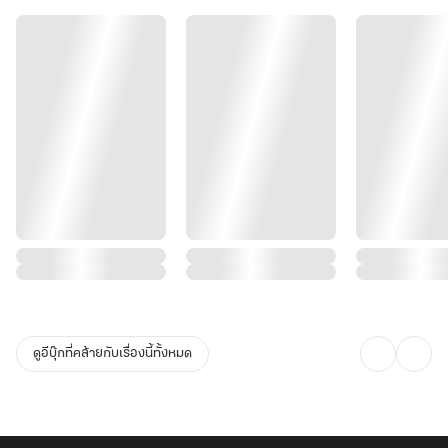
ทว่าเจ้าของเดิมกลับโง่เขลาเกินกว่าจะฝึกได้
.
ด้วยความทรงจำในฐานะอัจฉริยะผู้ดูแลหอตำรา และ “พิษยมโลกคืนชีพ”
ที่แปรเปลี่ยนเป็นยาอมตะ
เขาจึงแกร่งขึ้นได้อย่างรวดเร็ว
จนทำให้ฉินอวี๋ตั้งใจแน่วแน่อย่างเด็ดขาดว่าเขาจะเป็นผู้ฝังศพ “อสูรคลั่ง
หลินอวี่”
ดูอีบุ๊กที่คล้ายกับเรื่องนี้ทั้งหมด
ด้วยมือตัวเองในชาติภพนี้..."""