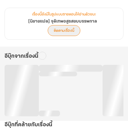
เขามีศิษย์พี่นาม หลินอวี่ ที่ทั้งแข็งแกร่ง ทรงพลัง จนถูกขนานนามเป็น
บุรุษอันดับหนึ่งแห่งสำนัก
เรื่องนี้ยังมีในรูปแบบรายตอนให้อ่านด้วยนะ
[นิยายแปล] จุติเทพอสูรสยบบรรพกาล
ทว่า เขากลับคิดคดทรยศสำนัก พร้อมกับวางยาพิษ “พิษยมโลก
ติดตามเรื่องนี้
คืนชีพ”ใส่ฉินอวี่ จนเขาสิ้นชีพ
จากนั้นก็ทำลายทุกอย่างไม่เว้นกระทั่งสำนักจนได้สมยา “อสูรคลั่ง หลินอ
อีบุ๊กจากเรื่องนี้
วี่”
.
และ “ฉินอวี่” ได้ลืมตาตื่นขึ้นมาในร่างคุณชายสามแห่งตระกูลฉิน ณ
แคว้นอู่ ในอีกหลายยุคสมัยให้หลัง
ด้วยความเคียดแค้นที่ถูกหักหลังจากศิษย์พี่ ส่งให้ฉินอวี๋เริ่มฝึกตนในกาย
ใหม่ที่พร้อมจะฝึกวรยุทธ์
อีบุ๊กที่คล้ายกับเรื่องนี้