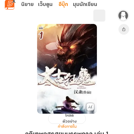
ข้ามไปยังเนื้อหาหลัก
นิยาย
เว็บตูน
อีบุ๊ก
มุมนักเขียน
โหลด
จุติ
ตัวอย่าง
เทพ
กำลังภายใน
อสูร