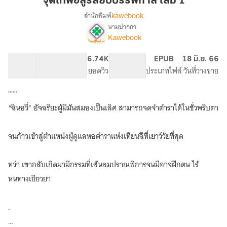
จุติเทพอสูรสยบบรรพกาล เล่ม 1
สยบ
kawebook
สำนักพิมพ์
บรรพ
นามปากกา
[นิยาย
เรื่อง
กาล
Kawebook
แปล]
เล่ม
จุติ
1
66.92K
408
6.74K
PG ทั่วไป
EPUB
18 มิ.ย. 66
เทพ
จำนวนคำ
จำนวนหน้า (A5)
ยอดวิว
ระดับเนื้อหา
ประเภทไฟล์
วันที่วางขาย
อสูร
สยบ
บรรพ
"""
กาล
“ฉินอวี่” อัจฉริยะผู้มีมันสมองเป็นเลิศ สามารถจดจำตำราได้ในชั่วพริบตา
จนก้าวเข้าสู่ตำแหน่งผู้ดูแลหอตำราแห่งเทียนฉีที่เยาว์วัยที่สุด
ทว่า เขากลับเกิดมามีกรรมที่เส้นลมปราณพิการจนมีอาจฝึกตน ไร้
หนทางเยียวยา
.