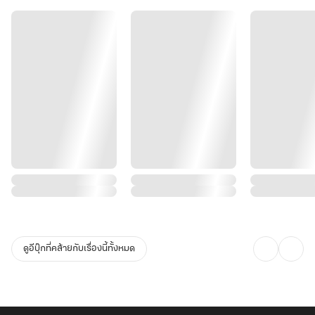
ทว่าเจ้าของเดิมกลับโง่เขลาเกินกว่าจะฝึกได้
.
ด้วยความทรงจำในฐานะอัจฉริยะผู้ดูแลหอตำรา และ “พิษยมโลกคืนชีพ”
ที่แปรเปลี่ยนเป็นยาอมตะ
เขาจึงแกร่งขึ้นได้อย่างรวดเร็ว
จนทำให้ฉินอวี๋ตั้งใจแน่วแน่อย่างเด็ดขาดว่าเขาจะเป็นผู้ฝังศพ “อสูรคลั่ง
หลินอวี่”
ดูอีบุ๊กที่คล้ายกับเรื่องนี้ทั้งหมด
ด้วยมือตัวเองในชาติภพนี้..."""