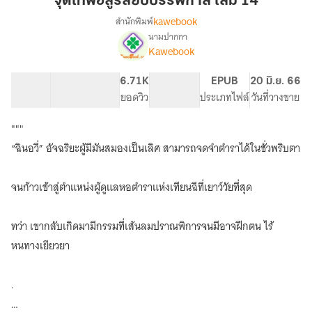
จุติเทพอสูรสยบบรรพกาล เล่ม 14
สยบ
kawebook
สำนักพิมพ์
บรรพ
นามปากกา
[นิยาย
เรื่อง
กาล
Kawebook
แปล]
เล่ม
จุติ
14
57.27K
354
6.71K
PG ทั่วไป
EPUB
20 มิ.ย. 66
เทพ
จำนวนคำ
จำนวนหน้า (A5)
ยอดวิว
ระดับเนื้อหา
ประเภทไฟล์
วันที่วางขาย
อสูร
สยบ
บรรพ
"""
กาล
“ฉินอวี่” อัจฉริยะผู้มีมันสมองเป็นเลิศ สามารถจดจำตำราได้ในชั่วพริบตา
จนก้าวเข้าสู่ตำแหน่งผู้ดูแลหอตำราแห่งเทียนฉีที่เยาว์วัยที่สุด
ทว่า เขากลับเกิดมามีกรรมที่เส้นลมปราณพิการจนมีอาจฝึกตน ไร้
หนทางเยียวยา
.