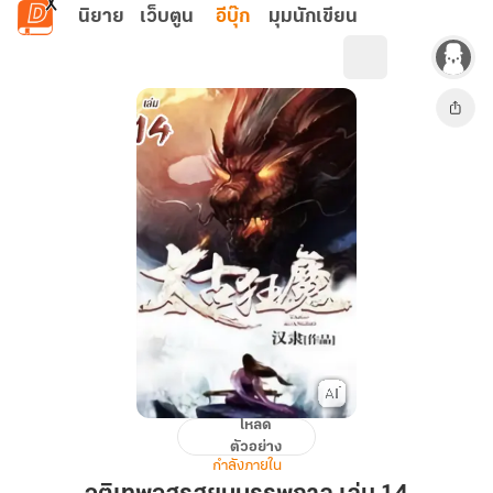
ข้ามไปยังเนื้อหาหลัก
นิยาย
เว็บตูน
อีบุ๊ก
มุมนักเขียน
โหลด
จุติ
ตัวอย่าง
เทพ
กำลังภายใน
อสูร