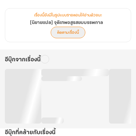
เขามีศิษย์พี่นาม หลินอวี่ ที่ทั้งแข็งแกร่ง ทรงพลัง จนถูกขนานนามเป็น
บุรุษอันดับหนึ่งแห่งสำนัก
เรื่องนี้ยังมีในรูปแบบรายตอนให้อ่านด้วยนะ
[นิยายแปล] จุติเทพอสูรสยบบรรพกาล
ทว่า เขากลับคิดคดทรยศสำนัก พร้อมกับวางยาพิษ “พิษยมโลก
ติดตามเรื่องนี้
คืนชีพ”ใส่ฉินอวี่ จนเขาสิ้นชีพ
จากนั้นก็ทำลายทุกอย่างไม่เว้นกระทั่งสำนักจนได้สมยา “อสูรคลั่ง หลินอ
อีบุ๊กจากเรื่องนี้
วี่”
.
และ “ฉินอวี่” ได้ลืมตาตื่นขึ้นมาในร่างคุณชายสามแห่งตระกูลฉิน ณ
แคว้นอู่ ในอีกหลายยุคสมัยให้หลัง
ด้วยความเคียดแค้นที่ถูกหักหลังจากศิษย์พี่ ส่งให้ฉินอวี๋เริ่มฝึกตนในกาย
ใหม่ที่พร้อมจะฝึกวรยุทธ์
อีบุ๊กที่คล้ายกับเรื่องนี้