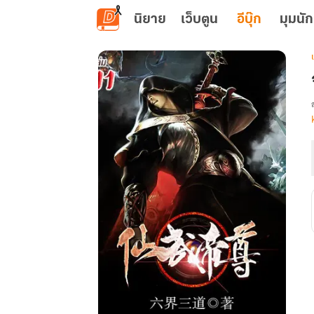
ข้ามไปยังเนื้อหาหลัก
นิยาย
เว็บตูน
อีบุ๊ก
มุมนัก
เ