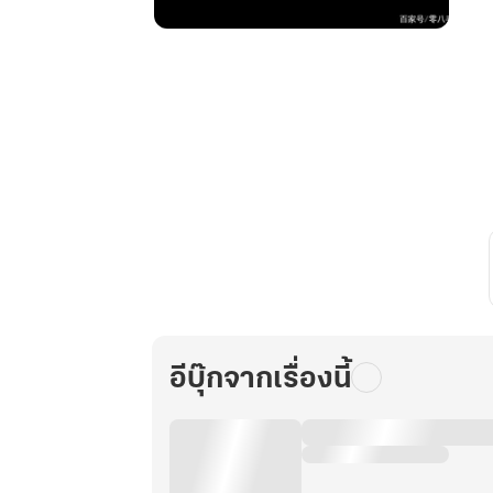
จุติ
เทพ
ยุทธ์
จอม
ราชัน
เล่ม
11
อีบุ๊กจากเรื่องนี้