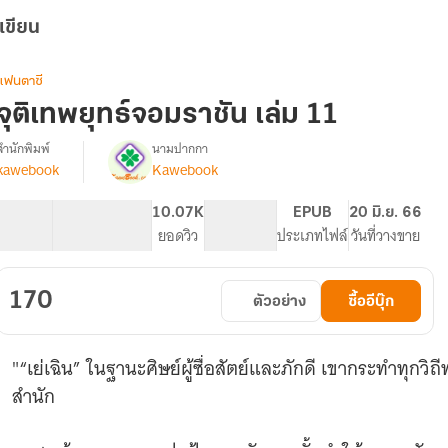
เขียน
แฟนตาซี
จุติเทพยุทธ์จอมราชัน เล่ม 11
สำนักพิมพ์
นามปากกา
kawebook
Kawebook
[นิยาย
รื่อง
แปล]
จุติ
57.44K
390
10.07K
PG ทั่วไป
EPUB
20 มิ.ย. 66
เทพ
จำนวนคำ
จำนวนหน้า (A5)
ยอดวิว
ระดับเนื้อหา
ประเภทไฟล์
วันที่วางขาย
ยุทธ์
จอม
ราชัน
170
ตัวอย่าง
ซื้ออีบุ๊ก
"“เย่เฉิน” ในฐานะศิษย์ผู้ซื่อสัตย์และภักดี เขากระทำทุก
สำนัก