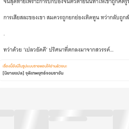
จนสุดท้ายเพราะการปกป้องจนตัวตายนั้นทำให้เขาถูกศัตรู
การเสียสละของเขา สมควรถูกยกย่องเทิดทูน ทว่ากลับถูกสำ
.
ทว่าด้วย ‘เปลวอัคคี’ ปริศนาที่ตกลงมาจากสวรรค์
จุดตันเถียน ไม่เพียงแต่ฟื้นคืน... ยังขยายเป็น ‘ตันไห่’ ที่ทรง
เรื่องนี้ยังมีในรูปแบบรายตอนให้อ่านด้วยนะ
[นิยายแปล] จุติเทพยุทธ์จอมราชัน
ถึงแม้ว่ามันจะแลกมากับการเลื่อนขั้นที่ยากลำบากมากขึ้น
.
เย่เฉินเริ่มจากฝึกฝน ‘วิชาลับ’ พัฒนาตนเองให้แข็งแกร่ง