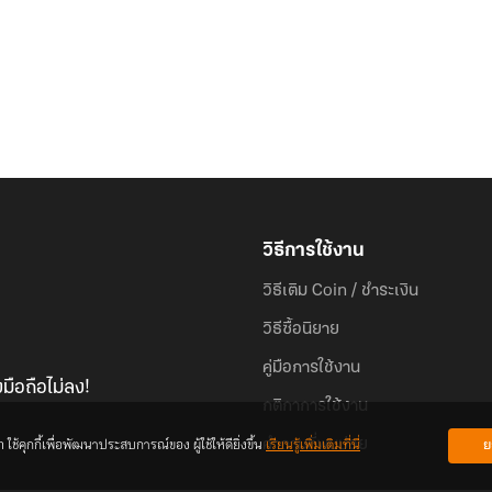
วิธีการใช้งาน
วิธีเติม Coin / ชำระเงิน
วิธีซื้อนิยาย
คู่มือการใช้งาน
มือถือไม่ลง!
กติกาการใช้งาน
้คุกกี้เพื่อพัฒนาประสบการณ์ของ ผู้ใช้ให้ดียิ่งขึ้น
เรียนรู้เพิ่มเติมที่นี่
ย
คำถามที่พบบ่อย