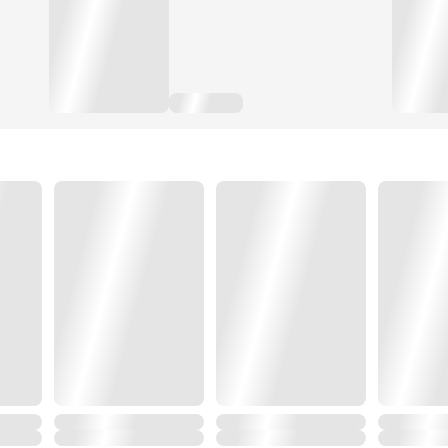
ฝ่าฝันบททดสอบชีวิตแสนทรหศ ปกป้องพวกพ้องและต่อสู้
กระบี่เทียนเชวียกวัดแกว่งในใต้หล้า...‘สวะ’ อย่างข้าจะกลับ