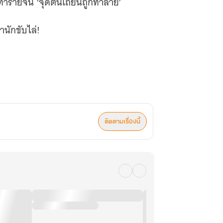
ทำร้ายจน ‘จุดตันเถียนถูกทำลาย’
นักขับไล่!
พลังยิ่งขึ้น!
ติดตามเรื่องนี้
ก็ตาม