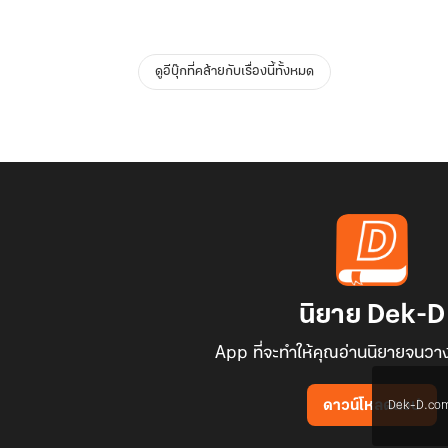
ดูอีบุ๊กที่คล้ายกับเรื่องนี้ทั้งหมด
นิยาย Dek-D
App ที่จะทำให้คุณอ่านนิยายจนวาง
Dek-D.com ใช
ดาวน์โหลดแอป