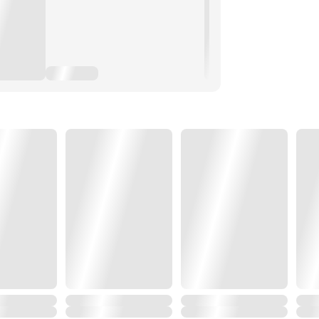
กับศัตรูมากมาย
มายิ่งใหญ่อีกครั้ง!!"